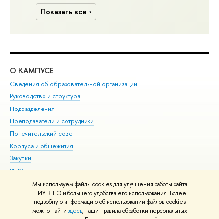
Показать все
О КАМПУСЕ
ОБ
Сведения об образовательной организации
Мер
Руководство и структура
Мер
Подразделения
Дов
Преподаватели и сотрудники
Ол
Попечительский совет
При
Корпуса и общежития
При
Закупки
Ди
ВШЭ для студентов с ограниченными возможностями
До
здоровья и инвалидностью
Ас
Мы используем файлы cookies для улучшения работы сайта
Версия для слабовидящих
НИУ ВШЭ и большего удобства его использования. Более
Обр
подробную информацию об использовании файлов cookies
Единая платежная страница
можно найти
здесь
, наши правила обработки персональных