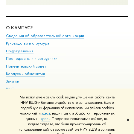
О КАМПУСЕ
ОБ
Сведения об образовательной организации
Мер
Руководство и структура
Мер
Подразделения
Дов
Преподаватели и сотрудники
Ол
Попечительский совет
При
Корпуса и общежития
При
Закупки
Ди
ВШЭ для студентов с ограниченными возможностями
До
здоровья и инвалидностью
Ас
Мы используем файлы cookies для улучшения работы сайта
Версия для слабовидящих
НИУ ВШЭ и большего удобства его использования. Более
Обр
подробную информацию об использовании файлов cookies
Единая платежная страница
можно найти
здесь
, наши правила обработки персональных
данных –
здесь
. Продолжая пользоваться сайтом, вы
✖
Редактору
подтверждаете, что были проинформированы об
© НИУ ВШЭ 1993–2026
Адреса и контакты
Условия использования
использовании файлов cookies сайтом НИУ ВШЭ и согласны