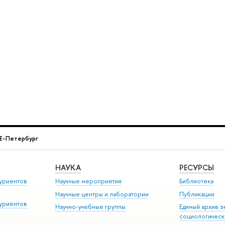
E-Петербург
НАУКА
РЕСУРСЫ
уриентов
Научные мероприятия
Библиотека
Научные центры и лаборатории
Публикации
уриентов
Научно-учебные группы
Единый архив э
социологическ