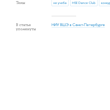
Темы
не учеба
HSE Dance Club
конку
НИУ ВШЭ в Санкт-Петербурге
В статье
упомянуты