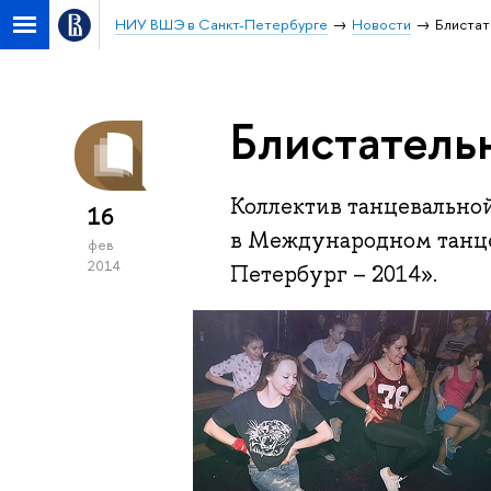
НИУ ВШЭ в Санкт-Петербурге
Новости
Блистат
Блистатель
Коллектив танцевальной
16
в Международном танце
фев
2014
Петербург – 2014».