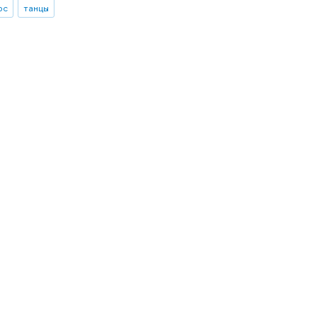
рс
танцы