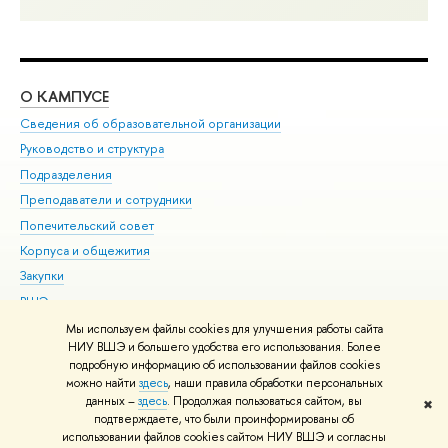
О КАМПУСЕ
ОБ
Сведения об образовательной организации
Мер
Руководство и структура
Мер
Подразделения
Дов
Преподаватели и сотрудники
Ол
Попечительский совет
При
Корпуса и общежития
При
Закупки
Ди
ВШЭ для студентов с ограниченными возможностями
До
здоровья и инвалидностью
Ас
Мы используем файлы cookies для улучшения работы сайта
Версия для слабовидящих
НИУ ВШЭ и большего удобства его использования. Более
Обр
подробную информацию об использовании файлов cookies
Единая платежная страница
можно найти
здесь
, наши правила обработки персональных
данных –
здесь
. Продолжая пользоваться сайтом, вы
✖
Редактору
подтверждаете, что были проинформированы об
© НИУ ВШЭ 1993–2026
Адреса и контакты
Условия использования
использовании файлов cookies сайтом НИУ ВШЭ и согласны