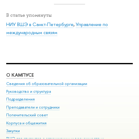
В статье упомянуты
НИУ ВШЭ в Санкт-Петербурге
,
Управление по
международным связям
О КАМПУСЕ
ОБ
Сведения об образовательной организации
Мер
Руководство и структура
Мер
Подразделения
Дов
Преподаватели и сотрудники
Ол
Попечительский совет
При
Корпуса и общежития
При
Закупки
Ди
ВШЭ для студентов с ограниченными возможностями
До