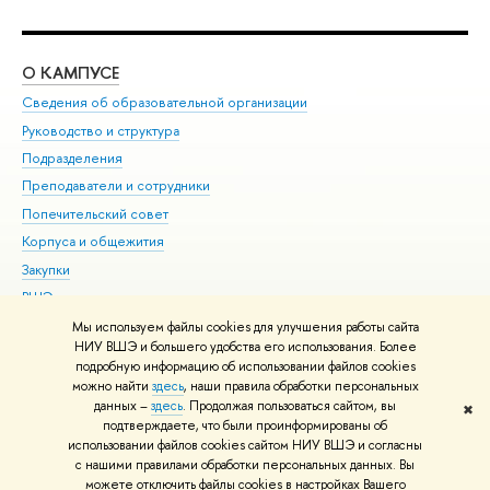
О КАМПУСЕ
ОБ
Сведения об образовательной организации
Мер
Руководство и структура
Мер
Подразделения
Дов
Преподаватели и сотрудники
Ол
Попечительский совет
При
Корпуса и общежития
При
Закупки
Ди
ВШЭ для студентов с ограниченными возможностями
До
здоровья и инвалидностью
Ас
Мы используем файлы cookies для улучшения работы сайта
Версия для слабовидящих
НИУ ВШЭ и большего удобства его использования. Более
Обр
подробную информацию об использовании файлов cookies
Единая платежная страница
можно найти
здесь
, наши правила обработки персональных
данных –
здесь
. Продолжая пользоваться сайтом, вы
✖
Редактору
подтверждаете, что были проинформированы об
© НИУ ВШЭ 1993–2026
Адреса и контакты
Условия использования
использовании файлов cookies сайтом НИУ ВШЭ и согласны
с нашими правилами обработки персональных данных. Вы
материалов
Политика конфиденциальности
Карта сайта
можете отключить файлы cookies в настройках Вашего
Шрифты HSE Sans и HSE Slab разработаны в
Школе дизайна НИУ ВШЭ