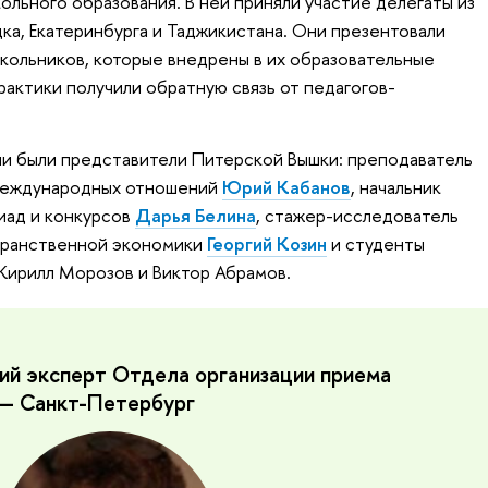
ольного образования. В ней приняли участие делегаты из
ка, Екатеринбурга и Таджикистана. Они презентовали
ольников, которые внедрены в их образовательные
актики получили обратную связь от педагогов-
и были представители Питерской Вышки: преподаватель
 международных отношений
Юрий Кабанов
, начальник
иад и конкурсов
Дарья Белина
, стажер-исследователь
транственной экономики
Георгий Козин
и студенты
Кирилл Морозов и Виктор Абрамов.
ий эксперт Отдела организации приема
— Санкт-Петербург