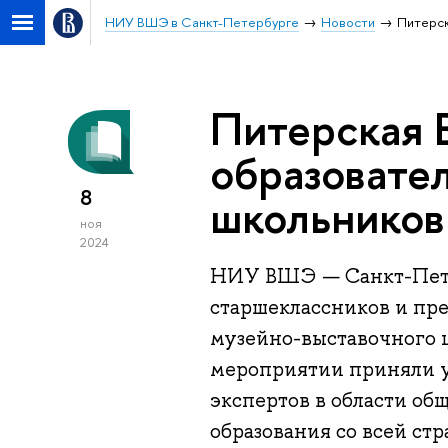
НИУ ВШЭ в Санкт-Петербурге
Новости
Питерск
Питерская 
образовате
8
школьников 
ноя
2024
НИУ ВШЭ — Санкт-Пете
старшеклассников и пр
музейно-выставочного ц
мероприятии приняли уч
экспертов в области об
образования со всей стр