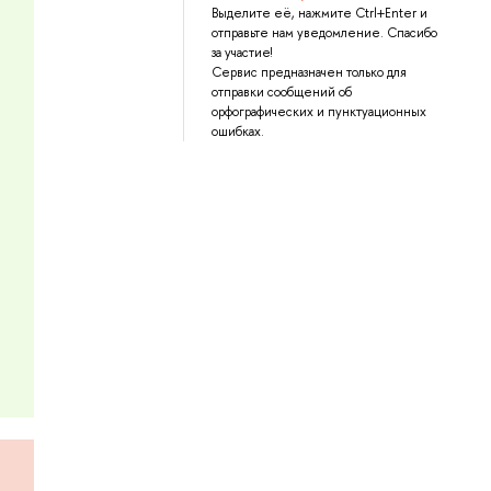
Выделите её, нажмите Ctrl+Enter и
отправьте нам уведомление. Спасибо
за участие!
Сервис предназначен только для
отправки сообщений об
орфографических и пунктуационных
ошибках.