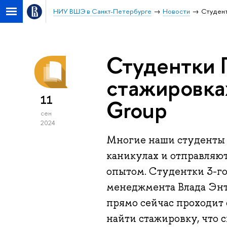
НИУ ВШЭ в Санкт-Петербурге
Новости
Студент
Студентки 
стажировка
11
Group
сен
2024
Многие наши студенты 
каникулах и отправляю
опытом. Студентки 3-го
менеджмента Влада Энти
прямо сейчас проходит 
найти стажировку, что 