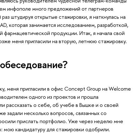
 являюсь руководителем чудесной телеграм-команды
оем инфополе много предложений от партнеров
раз штудируя открытые стажировки, я наткнулась на
AD, которая занимается исследованием, разработкой,
 фармацевтической продукции. Итак, я начала свой
позже меня пригласили на вторую, летнюю стажировку.
собеседование?
вку, меня пригласили в офис Concept Group на Welcome
ководителем одного из проектов и прошла
и рассказать о себе, об учебе в Вышке и о своей
же задали несколько вопросов, связанных со
росили прислать портфолио. Уже через неделю мне
: мою кандидатуру для стажировки одобрили.