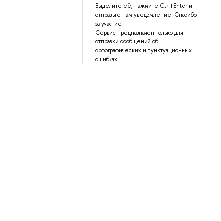
Выделите её, нажмите Ctrl+Enter и
отправьте нам уведомление. Спасибо
за участие!
Сервис предназначен только для
отправки сообщений об
орфографических и пунктуационных
ошибках.