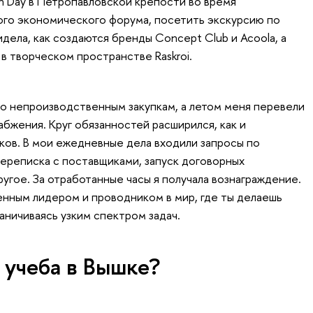
n Day в Петропавловской крепости во время
го экономического форума, посетить экскурсию по
идела, как создаются бренды Concept Club и Acoola, а
в творческом пространстве Raskroi.
по непроизводственным закупкам, а летом меня перевели
бжения. Круг обязанностей расширился, как и
ов. В мои ежедневные дела входили запросы по
ереписка с поставщиками, запуск договорных
угое. За отработанные часы я получала вознаграждение.
нным лидером и проводником в мир, где ты делаешь
аничиваясь узким спектром задач.
 учеба в Вышке?