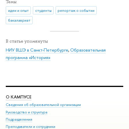
Темы
идеи и опыт
студенты
репортаж о событии
бакалавриат
В статье упомянуты
НИУ ВШЭ в Санкт-Петербурге
,
Образовательная
программа «История»
О КАМПУСЕ
ОБ
Сведения об образовательной организации
Мер
Руководство и структура
Мер
Подразделения
Дов
Преподаватели и сотрудники
Ол