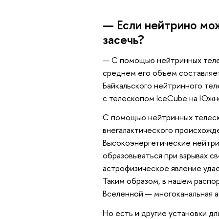
— Если нейтрино мож
засечь?
— С помощью нейтринных телес
среднем его объем составляет
Байкальского нейтринного теле
с телескопом IceCube на Юж
С помощью нейтринных телеск
внегалактического происхожде
Высокоэнергетические нейтрин
образовываться при взрывах с
астрофизическое явление удае
Таким образом, в нашем распо
Вселенной — многоканальная 
Но есть и другие установки дл