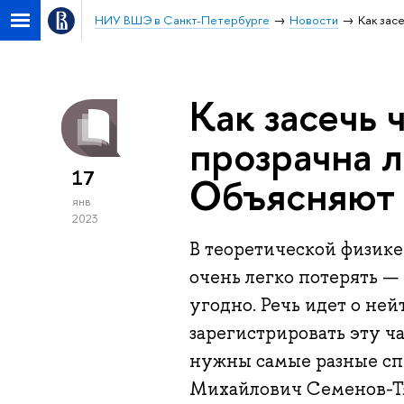
НИУ ВШЭ в Санкт-Петербурге
Новости
Как зас
Как засечь 
прозрачна 
17
Объясняют 
янв
2023
В теоретической физике
очень легко потерять —
угодно. Речь идет о не
зарегистрировать эту ча
нужны самые разные сп
Михайлович Семенов-Т