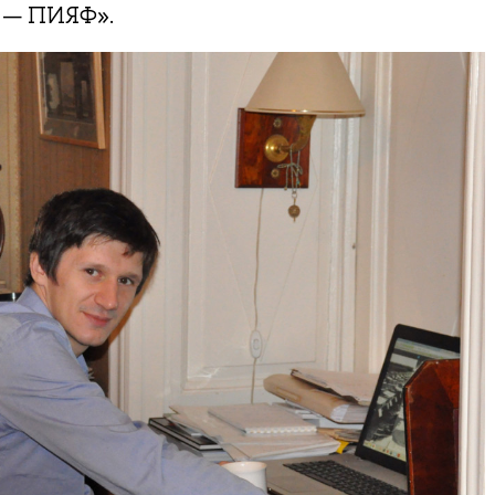
т — ПИЯФ».