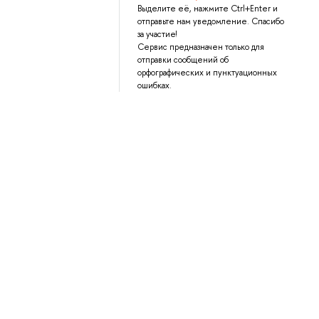
Выделите её, нажмите Ctrl+Enter и
отправьте нам уведомление. Спасибо
за участие!
Сервис предназначен только для
отправки сообщений об
орфографических и пунктуационных
ошибках.