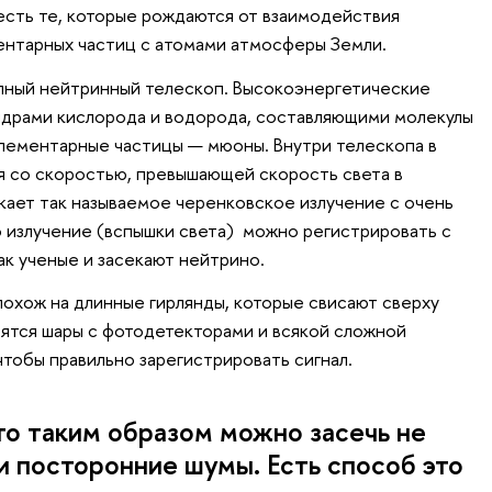
сть те, которые рождаются от взаимодействия
ентарных частиц с атомами атмосферы Земли.
упный нейтринный телескоп. Высокоэнергетические
ядрами кислорода и водорода, составляющими молекулы
лементарные частицы — мюоны. Внутри телескопа в
я со скоростью, превышающей скорость света в
икает так называемое черенковское излучение с очень
 излучение (вспышки света) можно регистрировать с
к ученые и засекают нейтрино.
охож на длинные гирлянды, которые свисают сверху
одятся шары с фотодетекторами и всякой сложной
чтобы правильно зарегистрировать сигнал.
то таким образом можно засечь не
 и посторонние шумы. Есть способ это