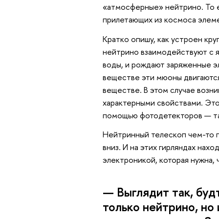
«атмосферные» нейтрино. То е
прилетающих из космоса элем
Кратко опишу, как устроен кр
нейтрино взаимодействуют с 
воды, и рождают заряженные э
веществе эти мюоны двигаютс
веществе. В этом случае возн
характерными свойствами. Это
помощью фотодетекторов — та
Нейтринный телескоп чем-то п
вниз. И на этих гирляндах нах
электроникой, которая нужна, 
— Выглядит так, буд
только нейтрино, но