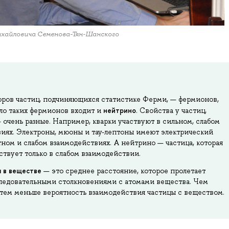
ихайловича Семенова-Тян-Шанского
оров частиц, подчиняющихся статистике Ферми, — фермионов,
нейтрино
сло таких фермионов входит и
. Свойства у частиц,
 очень разные. Например, кварки участвуют в сильном, слабом
иях. Электроны, мюоны и тау-лептоны имеют электрический
тном и слабом взаимодействиях. А нейтрино — частица, которая
ствует только в слабом взаимодействии.
 в веществе
— это среднее расстояние, которое пролетает
следовательными столкновениями с атомами вещества. Чем
 тем меньше вероятность взаимодействия частицы с веществом.