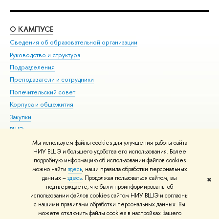
О КАМПУСЕ
ОБ
Сведения об образовательной организации
Мер
Руководство и структура
Мер
Подразделения
Дов
Преподаватели и сотрудники
Ол
Попечительский совет
При
Корпуса и общежития
При
Закупки
Ди
ВШЭ для студентов с ограниченными возможностями
До
здоровья и инвалидностью
Ас
Мы используем файлы cookies для улучшения работы сайта
Версия для слабовидящих
НИУ ВШЭ и большего удобства его использования. Более
Обр
подробную информацию об использовании файлов cookies
Единая платежная страница
можно найти
здесь
, наши правила обработки персональных
данных –
здесь
. Продолжая пользоваться сайтом, вы
✖
Редактору
подтверждаете, что были проинформированы об
© НИУ ВШЭ 1993–2026
Адреса и контакты
Условия использования
использовании файлов cookies сайтом НИУ ВШЭ и согласны
с нашими правилами обработки персональных данных. Вы
материалов
Политика конфиденциальности
Карта сайта
можете отключить файлы cookies в настройках Вашего
Шрифты HSE Sans и HSE Slab разработаны в
Школе дизайна НИУ ВШЭ