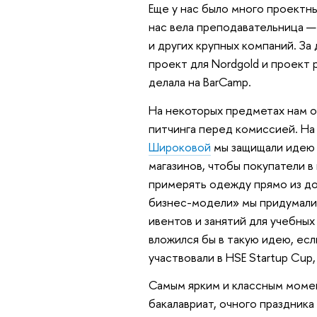
Еще у нас было много проектн
нас вела преподавательница — 
и других крупных компаний. За 
проект для Nordgold и проект р
делала на BarCamp.
На некоторых предметах нам о
питчинга перед комиссией. Н
Широковой
мы защищали идею 
магазинов, чтобы покупатели 
примерять одежду прямо из до
бизнес-модели» мы придумали
ивентов и занятий для учебных
вложился бы в такую идею, ес
участвовали в HSE Startup Cup,
Самым ярким и классным момен
бакалавриат, очного праздника