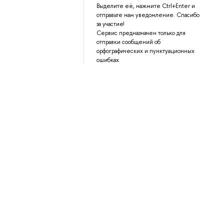
Выделите её, нажмите Ctrl+Enter и
отправьте нам уведомление. Спасибо
за участие!
Сервис предназначен только для
отправки сообщений об
орфографических и пунктуационных
ошибках.