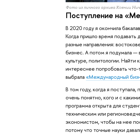
Фото из личного архива Ксении Ни
Поступление на «М
В 2020 году я окончила бакал
Когда пришло время подавать д
разные направления: востоко
бизнес. А потом я подумала — 
культуре, политологии. Найти 
интереснее попробовать что-то
выбрала
«Международный биз
В том году, когда я поступала
очень понятно, кого и с какими
программа открыта для студен
техническим или регионоведч
экономистом, чтобы на нее по
потому что точные науки дава