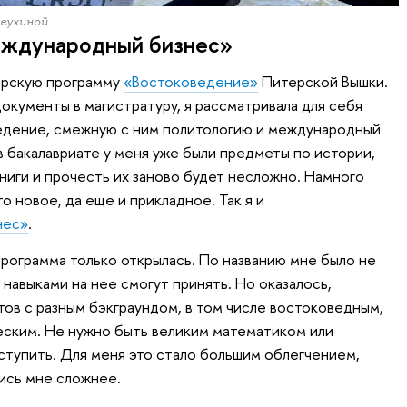
чеухиной
еждународный бизнес»
аврскую программу
«Востоковедение»
Питерской Вышки.
окументы в магистратуру, я рассматривала для себя
ведение, смежную с ним политологию и международный
в бакалавриате у меня уже были предметы по истории,
книги и прочесть их заново будет несложно. Намного
 новое, да еще и прикладное. Так я и
нес»
.
, программа только открылась. По названию мне было не
 навыками на нее смогут принять. Но оказалось,
тов с разным бэкграундом, в том числе востоковедным,
еским. Не нужно быть великим математиком или
ступить. Для меня это стало большим облегчением,
лись мне сложнее.