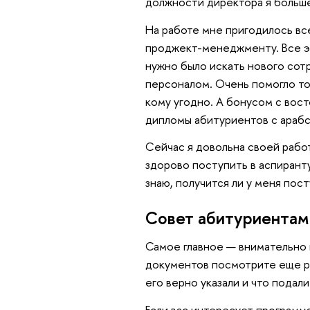
должности директора я больше
На работе мне пригодилось вс
проджект-менеджменту. Все эт
нужно было искать нового сотр
персоналом. Очень помогло то,
кому угодно. А бонусом с вост
дипломы абитуриентов с арабск
Сейчас я довольна своей рабо
здорово поступить в аспиранту
знаю, получится ли у меня пос
Совет абитуриентам
Самое главное — внимательно 
документов посмотрите еще раз
его верно указали и что подал
Если вас интересует программ