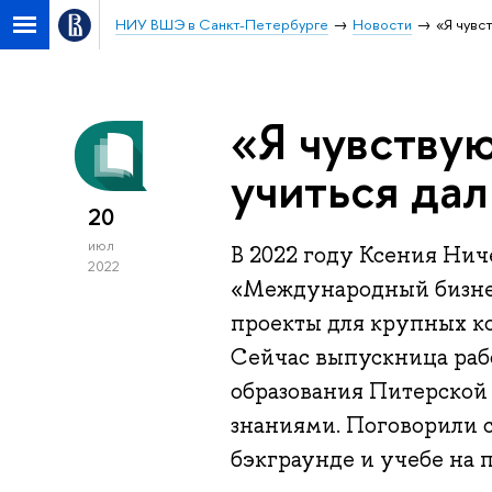
НИУ ВШЭ в Санкт-Петербурге
Новости
«Я чувс
«Я чувству
учиться да
20
июл
В 2022 году Ксения Ни
2022
«Международный бизнес»
проекты для крупных к
Сейчас выпускница раб
образования Питерской
знаниями. Поговорили с
бэкграунде и учебе на 