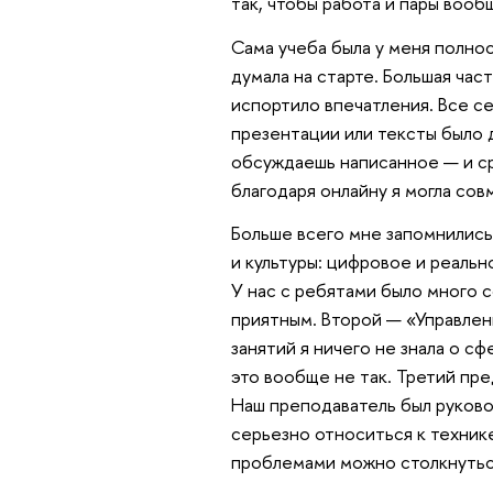
так, чтобы работа и пары вооб
Сама учеба была у меня полност
думала на старте. Большая час
испортило впечатления. Все с
презентации или тексты было 
обсуждаешь написанное — и сра
благодаря онлайну я могла сов
​​Больше всего мне запомнилис
и культуры: цифровое и реальн
У нас с ребятами было много с
приятным. Второй — «Управлен
занятий я ничего не знала о сф
это вообще не так. Третий п
Наш преподаватель был руковод
серьезно относиться к техник
проблемами можно столкнутьс