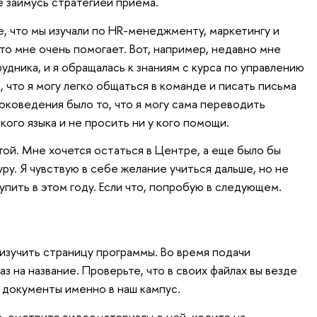
 займусь стратегией приема.
е, что мы изучали по HR-менеджменту, маркетингу и
о мне очень помогает. Вот, например, недавно мне
удника, и я обращалась к знаниям с курса по управлению
 что я могу легко общаться в команде и писать письма
оковедения было то, что я могу сама переводить
ого языка и не просить ни у кого помощи.
той. Мне хочется остаться в Центре, а еще было бы
ру. Я чувствую в себе желание учиться дальше, но не
тупить в этом году. Если что, попробую в следующем.
изучить страницу программы. Во время подачи
 на название. Проверьте, что в своих файлах вы везде
и документы именно в наш кампус.
а, смотрите видеоматериалы о ней, ходите на