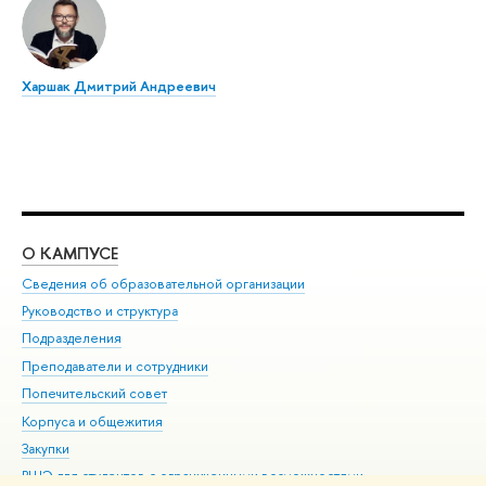
Харшак Дмитрий Андреевич
О КАМПУСЕ
ОБ
Сведения об образовательной организации
Мер
Руководство и структура
Мер
Подразделения
Дов
Преподаватели и сотрудники
Ол
Попечительский совет
При
Корпуса и общежития
При
Закупки
Ди
ВШЭ для студентов с ограниченными возможностями
До