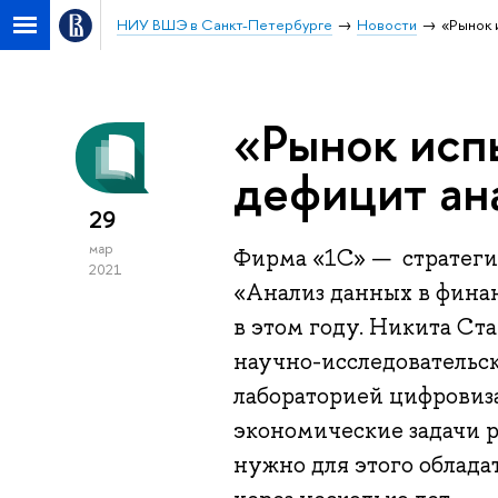
НИУ ВШЭ в Санкт-Петербурге
Новости
«Рынок 
«Рынок исп
дефицит ан
29
мар
Фирма «1С» — стратеги
2021
«Анализ данных в финан
в этом году. Никита Ста
научно-исследовательс
лабораторией цифровиза
экономические задачи 
нужно для этого облада