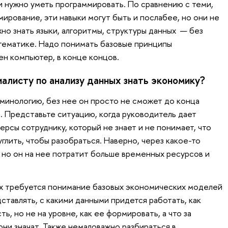
и нужно уметь программировать. По сравнению с теми,
ирование, эти навыки могут быть и послабее, но они не
но знать языки, алгоритмы, структуры данных — без
атематике. Надо понимать базовые принципы
ен компьютер, в конце концов.
алисту по анализу данных знать экономику?
рминологию, без нее он просто не сможет до конца
 Представьте ситуацию, когда руководитель дает
рсы сотруднику, который не знает и не понимает, что
углить, чтобы разобраться. Наверно, через какое-то
, но он на нее потратит больше временных ресурсов и
ых требуется понимание базовых экономических моделей
ставлять, с какими данными придется работать, как
ь, но не на уровне, как ее формировать, а что за
 они значат. Также немаловажно разбираться в