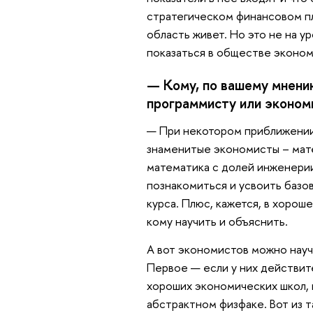
стратегическом финансовом пл
область живет. Но это не на у
показаться в обществе эконом
— Кому, по вашему мнению
программисту или эконо
— При некотором приближении
знаменитые экономисты – мат
математика с долей инженери
познакомиться и усвоить базо
курса. Плюс, кажется, в хоро
кому научить и объяснить.
А вот экономистов можно науч
Первое — если у них действит
хороших экономических школ, 
абстрактном физфаке. Вот из 