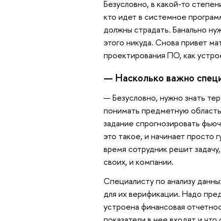
Безусловно, в какой-то степен
кто идет в системное программ
должны страдать. Банально нуж
этого никуда. Снова привет м
проектирования ПО, как устро
— Насколько важно специ
— Безусловно, нужно знать те
понимать предметную область.
задание спрогнозировать фьюче
это такое, и начинает просто г
время сотрудник решит задачу
своих, и компании.
Специалисту по анализу данн
для их верификации. Надо пред
устроена финансовая отчетност
показатели в нее входят и что