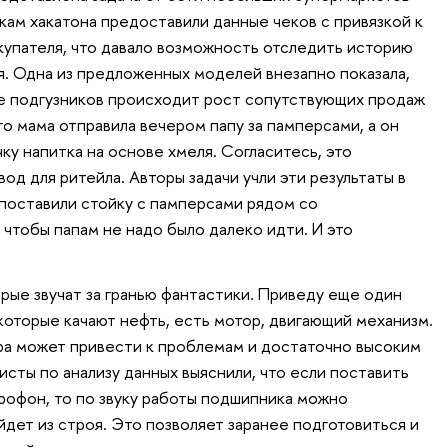
кам хакатона предоставили данные чеков с привязкой к
купателя, что давало возможность отследить историю
я. Одна из предложенных моделей внезапно показала,
ке подгузников происходит рост сопутствующих продаж
о мама отправила вечером папу за памперсами, а он
ку напитка на основе хмеля. Согласитесь, это
д для ритейла. Авторы задачи учли эти результаты в
 поставили стойку с памперсами рядом со
чтобы папам не надо было далеко идти. И это
рые звучат за гранью фантастики. Приведу еще один
которые качают нефть, есть мотор, двигающий механизм.
ра может привести к проблемам и достаточно высоким
сты по анализу данных выяснили, что если поставить
офон, то по звуку работы подшипника можно
йдет из строя. Это позволяет заранее подготовиться и