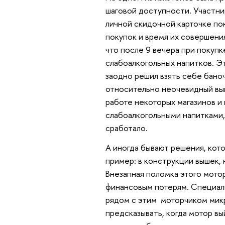
шаговой доступности. Участни
личной скидочной карточке по
покупок и время их совершени
что после 9 вечера при покуп
слабоалкогольных напитков. Эт
заодно решил взять себе баноч
относительно неочевидный выво
работе некоторых магазинов и
слабоалкогольными напитками, 
сработало.
А иногда бывают решения, кото
пример: в конструкции вышек, 
Внезапная поломка этого мото
финансовым потерям. Специали
рядом с этим моторчиком микр
предсказывать, когда мотор вы