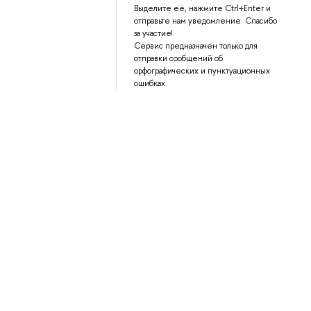
Выделите её, нажмите Ctrl+Enter и
отправьте нам уведомление. Спасибо
за участие!
Сервис предназначен только для
отправки сообщений об
орфографических и пунктуационных
ошибках.