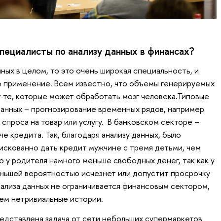
пециалисты по анализу данных в финансах?
нных в целом, то это очень широкая специальность, и
о применение. Всем известно, что объемы генерируемых
 те, которые может обработать мозг человека.Типовые
анных – прогнозирование временных рядов, например
спроса на товар или услугу. В банковском секторе –
че кредита. Так, благодаря анализу данных, было
рискованно дать кредит мужчине с тремя детьми, чем
о у родителя намного меньше свободных денег, так как у
еньшей вероятностью исчезнет или допустит просрочку
ализа данных не ограничивается финансовым сектором,
сем нетривиальные истории.
редставлена задача от сети небольших супермаркетов