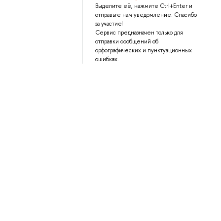
Выделите её, нажмите Ctrl+Enter и
отправьте нам уведомление. Спасибо
за участие!
Сервис предназначен только для
отправки сообщений об
орфографических и пунктуационных
ошибках.