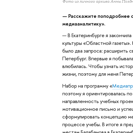
Фото из личного архива Анны Позд
— Расскажите поподробнее о
медиааналитику».
— В Екатеринбурге я закончила
культуры «Областной газеты». 
было два запроса: расширить 
Петербург. Впервые я побывала
влюбилась. Чтобы узнать истор
жизни, поэтому для меня Пете
Набор на программу «
Медиапр
поэтому я ориентировалась по
направленность учебных проек
мотивационное письмо и успеш
сформулировать концепцию мед
процессе учебы. В итоге я пр
местам Балабанова в Екатеринб