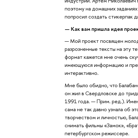
индустрий. Артем Николаевич
поэтому на домашних заданиях
попросил создать стикерпак дл
— Как вам пришла идея прое
— Мой проект посвящен молод
разрозненные тексты на эту те
формат кажется мне очень ску
имеющуюся информацию и преп
интерактивно.
Мне было обидно, что Балабан
он жил в Свердловске до трид
1991 года. — Прим. ред.). Име
сама не так давно узнала об эт
творчеством и личностью, Бала
снимать фильмы «Замок», «Брат
петербургском режиссере.