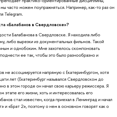
 преподает практико-ориентированные дисциплины,
 мы часто можем поупражняться. Например, как-то раз он
я Telegram.
кта «Балабанов в Свердловске»?
ости Балабанова в Свердловске. Я находила либо
му, либо вырезки из документальных фильмов. Такой
чным и однобоким. Мне захотелось скомпоновать
однести ее так, чтобы это было разнообразно и
ов не ассоциируется напрямую с Екатеринбургом, хотя
цати лет (Екатеринбург назывался Свердловском до
нно в этом городе он начал свою карьеру режиссера. Я
ом этапе его жизни, хоть и интересовалась его
банов стал известен, когда приехал в Ленинград и начал
» и «Брат 2», поэтому о нем в основном говорят как о