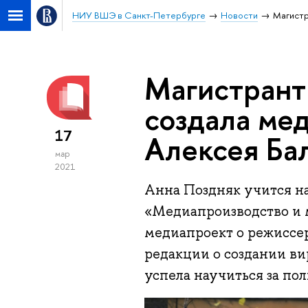
НИУ ВШЭ в Санкт-Петербурге
Новости
Магистр
Магистрант
создала ме
17
Алексея Ба
мар
2021
Анна Поздняк учится н
«Медиапроизводство и 
медиапроект о режиссер
редакции о создании ви
успела научиться за по