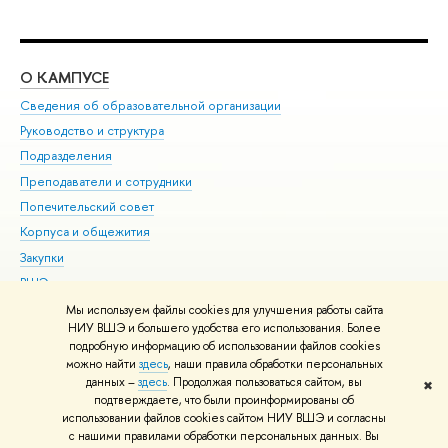
О КАМПУСЕ
ОБ
Сведения об образовательной организации
Мер
Руководство и структура
Мер
Подразделения
Дов
Преподаватели и сотрудники
Ол
Попечительский совет
При
Корпуса и общежития
При
Закупки
Ди
ВШЭ для студентов с ограниченными возможностями
До
здоровья и инвалидностью
Ас
Мы используем файлы cookies для улучшения работы сайта
Версия для слабовидящих
НИУ ВШЭ и большего удобства его использования. Более
Обр
подробную информацию об использовании файлов cookies
Единая платежная страница
можно найти
здесь
, наши правила обработки персональных
данных –
здесь
. Продолжая пользоваться сайтом, вы
✖
Редактору
подтверждаете, что были проинформированы об
© НИУ ВШЭ 1993–2026
Адреса и контакты
Условия использования
использовании файлов cookies сайтом НИУ ВШЭ и согласны
с нашими правилами обработки персональных данных. Вы
материалов
Политика конфиденциальности
Карта сайта