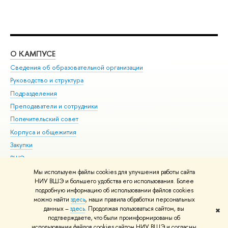
О КАМПУСЕ
ОБ
Сведения об образовательной организации
Мер
Руководство и структура
Мер
Подразделения
Дов
Преподаватели и сотрудники
Ол
Попечительский совет
При
Корпуса и общежития
При
Закупки
Ди
ВШЭ для студентов с ограниченными возможностями
До
здоровья и инвалидностью
Ас
Мы используем файлы cookies для улучшения работы сайта
Версия для слабовидящих
НИУ ВШЭ и большего удобства его использования. Более
Обр
подробную информацию об использовании файлов cookies
Единая платежная страница
можно найти
здесь
, наши правила обработки персональных
данных –
здесь
. Продолжая пользоваться сайтом, вы
✖
Редактору
подтверждаете, что были проинформированы об
© НИУ ВШЭ 1993–2026
Адреса и контакты
Условия использования
использовании файлов cookies сайтом НИУ ВШЭ и согласны