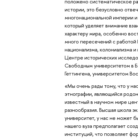
положено систематическое раз
истории, это безусловно отве
многонациональной империи и р
который уделяет внимание вз
характеру мира, особенно во
много пересечений с работой 
национализма, колониализма и 
Центре исторических исследов
Свободным университетом в Б
Геттингена, университетом Во
«Мы очень рады тому, что у на
этнографии, являющийся родона
известный в научном мире цен
разнообразия. Высшая школа 
университет, у нас не может б
нашего вуза предполагает соз
институций, что позволяет фо