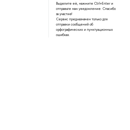
Выделите её, нажмите Ctrl+Enter и
отправьте нам уведомление. Спасибо
за участие!
Сервис предназначен только для
отправки сообщений об
орфографических и пунктуационных
ошибках.