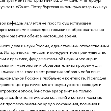
 депаратмента истории НИУ ВШЭ ― Санкт-Петербург
акультета «Санкт-Петербургская школы гуманитарных наук
вой кафедры является не просто существующее
рганизациями в исследовательских и образовательных
ории развития обеих в настоящее время.
ного дела и науки России, единственный отечественный
ра. Историческая миссия и конкурентное преимущество
ии и практики, фундаментальной науки и всемирно
развития музеологии и образовательных программ для
комплекс за триста лет развития вобрал в себя опыт
ациональной России в глобальном контексте. И сегодня
рового центра изучения этнокультурного наследия и
етровской эпохи, Кунсткамера хранит не только
орства. Вне политических коллизий и концептуальных
т профессиональное кредо сохранения, познания и
многообразия человечества и достояния каждого