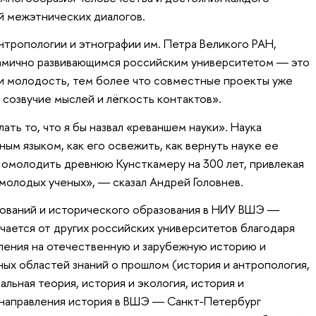
й межэтнических диалогов.
нтропологии и этнографии им. Петра Великого РАН,
амично развивающимся российским университетом ― это
и молодость, тем более что совместные проекты уже
 созвучие мыслей и лёгкость контактов».
ть то, что я бы назвал «реваншем науки». Наука
ным языком, как его освежить, как вернуть науке ее
омолодить древнюю Кунсткамеру на 300 лет, привлекая
молодых ученых», ― сказал Андрей Головнев.
дований и исторического образования в НИУ ВШЭ ―
чается от других российских университетов благодаря
ления на отечественную и зарубежную историю и
х областей знаний о прошлом (история и антропология,
альная теория, история и экология, история и
я направления история в ВШЭ ― Санкт-Петербург