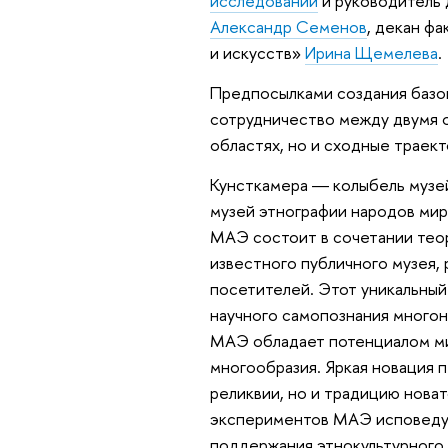
исследований
и руководитель
Александр Семенов
, декан ф
и искусств»
Ирина Щемелева
.
Предпосылками создания базо
сотрудничество между двумя о
областях, но и сходные траект
Кунсткамера ― колыбель музей
музей этнографии народов ми
МАЭ состоит в сочетании теор
известного публичного музея, 
посетителей. Этот уникальный 
научного самопознания многон
МАЭ обладает потенциалом ми
многообразия. Яркая новация п
реликвии, но и традицию новат
экспериментов МАЭ исповедуе
поддержания этнокультурного 