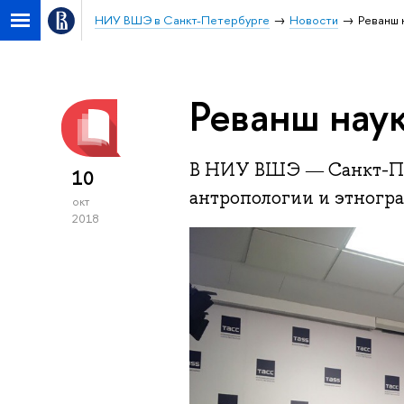
НИУ ВШЭ в Санкт-Петербурге
Новости
Реванш 
Реванш нау
В НИУ ВШЭ ― Санкт-Пет
10
антропологии и этногра
окт
2018