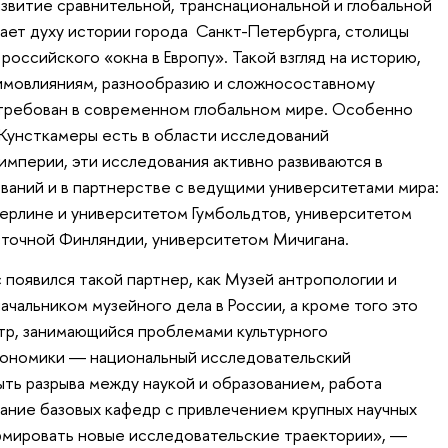
витие сравнительной, транснациональной и глобальной
чает духу истории города Санкт-Петербурга, столицы
оссийского «окна в Европу». Такой взгляд на историю,
аимовлияниям, разнообразию и сложносоставному
стребован в современном глобальном мире. Особенно
Кунсткамеры есть в области исследований
империи, эти исследования активно развиваются в
аний и в партнерстве с ведущими университетами мира:
ерлине и университетом Гумбольдтов, университетом
сточной Финляндии, университетом Мичигана.
с появился такой партнер, как Музей антропологии и
чальником музейного дела в России, а кроме того это
тр, занимающийся проблемами культурного
экономики ― национальный исследовательский
ыть разрыва между наукой и образованием, работа
дание базовых кафедр с привлечением крупных научных
рмировать новые исследовательские траектории», ―