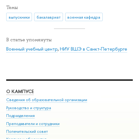
Темы
выпускники
бакалавриат
военная кафедра
В статье упомянуты
Военный учебный центр
,
НИУ ВШЭ в Санкт-Петербурге
О КАМПУСЕ
ОБ
Сведения об образовательной организации
Мер
Руководство и структура
Мер
Подразделения
Дов
Преподаватели и сотрудники
Ол
Попечительский совет
При