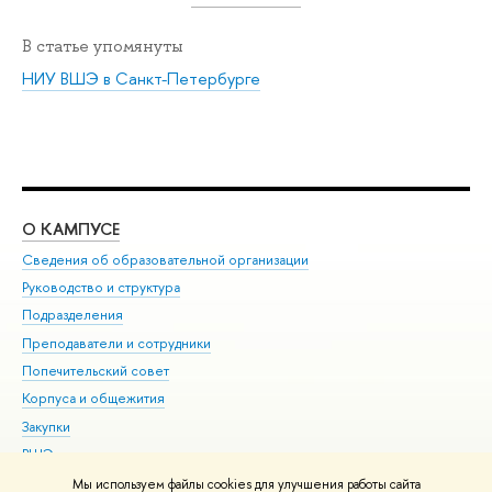
В статье упомянуты
НИУ ВШЭ в Санкт-Петербурге
О КАМПУСЕ
ОБ
Сведения об образовательной организации
Мер
Руководство и структура
Мер
Подразделения
Дов
Преподаватели и сотрудники
Ол
Попечительский совет
При
Корпуса и общежития
При
Закупки
Ди
ВШЭ для студентов с ограниченными возможностями
До
здоровья и инвалидностью
Ас
Мы используем файлы cookies для улучшения работы сайта