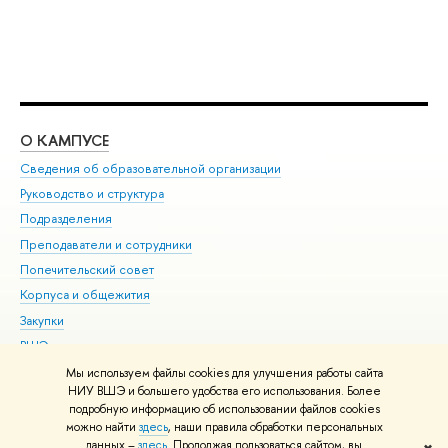
О КАМПУСЕ
ОБ
Сведения об образовательной организации
Мер
Руководство и структура
Мер
Подразделения
Дов
Преподаватели и сотрудники
Ол
Попечительский совет
При
Корпуса и общежития
При
Закупки
Ди
ВШЭ для студентов с ограниченными возможностями
До
здоровья и инвалидностью
Ас
Мы используем файлы cookies для улучшения работы сайта
Версия для слабовидящих
НИУ ВШЭ и большего удобства его использования. Более
Обр
подробную информацию об использовании файлов cookies
Единая платежная страница
можно найти
здесь
, наши правила обработки персональных
данных –
здесь
. Продолжая пользоваться сайтом, вы