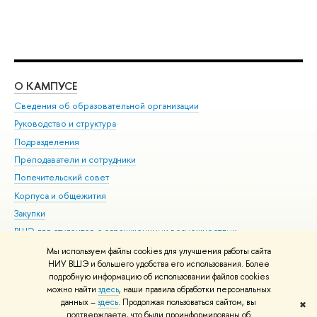
О КАМПУСЕ
ОБ
Сведения об образовательной организации
Мер
Руководство и структура
Мер
Подразделения
Дов
Преподаватели и сотрудники
Ол
Попечительский совет
При
Корпуса и общежития
При
Закупки
Ди
ВШЭ для студентов с ограниченными возможностями
До
здоровья и инвалидностью
Ас
Мы используем файлы cookies для улучшения работы сайта
Версия для слабовидящих
НИУ ВШЭ и большего удобства его использования. Более
Обр
подробную информацию об использовании файлов cookies
Единая платежная страница
можно найти
здесь
, наши правила обработки персональных
данных –
здесь
. Продолжая пользоваться сайтом, вы
✖
Редактору
подтверждаете, что были проинформированы об