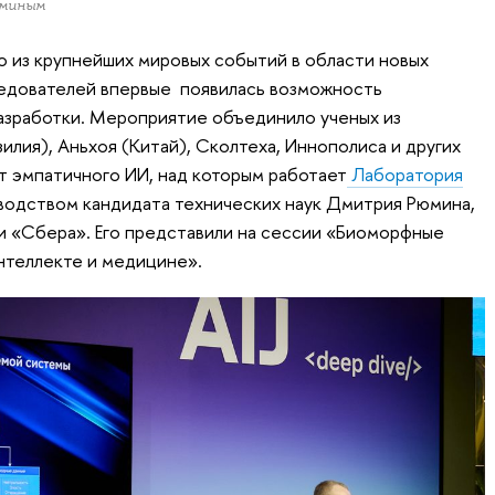
юминым
о из крупнейших мировых событий в области новых
следователей впервые появилась возможность
азработки. Мероприятие объединило ученых из
илия), Аньхоя (Китай), Сколтеха, Иннополиса и других
т эмпатичного ИИ, над которым работает
Лаборатория
водством кандидата технических наук Дмитрия Рюмина,
ии «Сбера». Его представили на сессии «Биоморфные
нтеллекте и медицине».