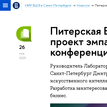
НИУ ВШЭ в Санкт-Петербурге
Новости
Питерск
Питерская 
проект эмп
26
конференци
ноя
2025
Руководитель Лаборато
Санкт-Петербург Дмит
искусственного интелле
Разработка заинтересова
бизнес.