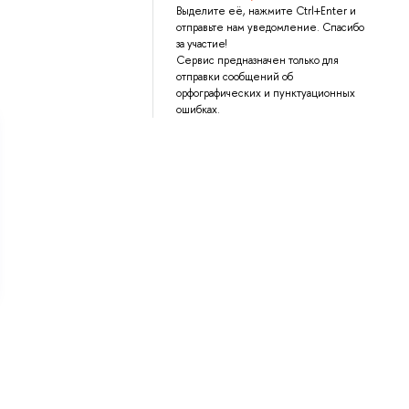
Выделите её, нажмите Ctrl+Enter и
отправьте нам уведомление. Спасибо
за участие!
Сервис предназначен только для
отправки сообщений об
орфографических и пунктуационных
ошибках.