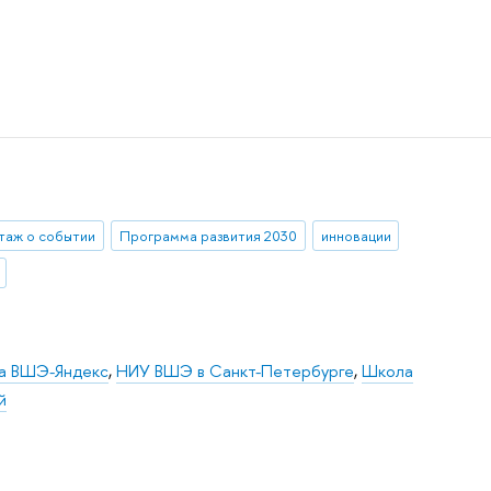
таж о событии
Программа развития 2030
инновации
ка ВШЭ-Яндекс
,
НИУ ВШЭ в Санкт-Петербурге
,
Школа
й