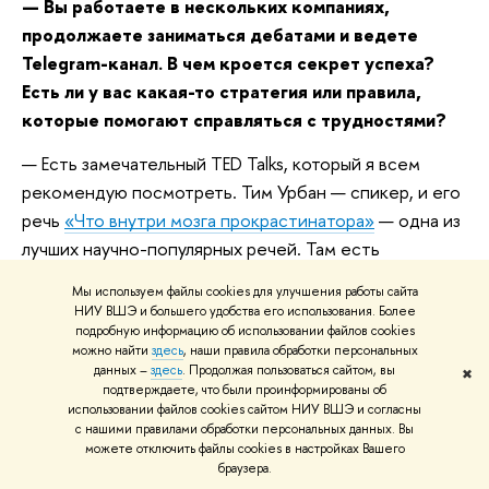
— Вы работаете в нескольких компаниях,
продолжаете заниматься дебатами и ведете
Telegram-канал. В чем кроется секрет успеха?
Есть ли у вас какая-то стратегия или правила,
которые помогают справляться с трудностями?
— Есть замечательный TED Talks, который я всем
рекомендую посмотреть. Тим Урбан — спикер, и его
речь
«Что внутри мозга прокрастинатора»
— одна из
лучших научно-популярных речей. Там есть
интересная метафора о том, как работает мозг
Мы используем файлы cookies для улучшения работы сайта
прокрастинатора. В момент, когда подходит
НИУ ВШЭ и большего удобства его использования. Более
дедлайн, в нашей голове просыпается «паник-
подробную информацию об использовании файлов cookies
можно найти
здесь
, наши правила обработки персональных
монстр», который пугает ленивую обезьяну, которая
данных –
здесь
. Продолжая пользоваться сайтом, вы
✖
обычно откладывает все дела ради сиюминутных
подтверждаете, что были проинформированы об
использовании файлов cookies сайтом НИУ ВШЭ и согласны
удовольствий. «Паник-монстр» пробуждает
с нашими правилами обработки персональных данных. Вы
сумасшедшую активность.
можете отключить файлы cookies в настройках Вашего
браузера.