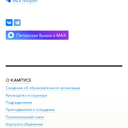
Мы в Telegram
О КАМПУСЕ
ОБ
Сведения об образовательной организации
Мер
Руководство и структура
Мер
Подразделения
Дов
Преподаватели и сотрудники
Ол
Попечительский совет
При
Корпуса и общежития
При