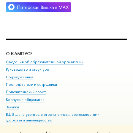
О КАМПУСЕ
ОБ
Сведения об образовательной организации
Мер
Руководство и структура
Мер
Подразделения
Дов
Преподаватели и сотрудники
Ол
Попечительский совет
При
Корпуса и общежития
При
Закупки
Ди
ВШЭ для студентов с ограниченными возможностями
До
здоровья и инвалидностью
Ас
Версия для слабовидящих
Обр