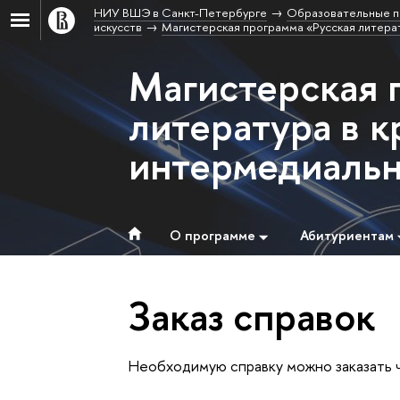
НИУ ВШЭ в Санкт-Петербурге
Образовательные п
искусств
Магистерская программа «Русская литерат
Магистерская 
литература в к
интермедиальн
О программе
Абитуриентам
Заказ справок
Необходимую справку можно заказать