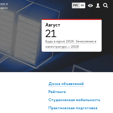
аук и
РУС
EN
равок
Август
21
Будь в курсе 2026: Зачисление в
магистратуру — 2026
Доска объявлений
Рейтинги
Студенческая мобильность
Практическая подготовка