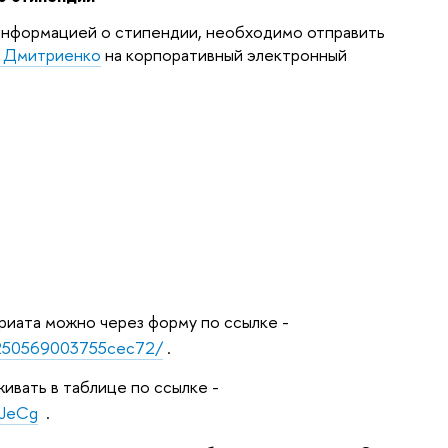
 информацией о стипендии, необходимо отправить
е Дмитриенко
на корпоративный электронный
ариата можно через форму по ссылке -
25250569003755cec72/
.
ивать в таблице по ссылке -
aJeCg
.