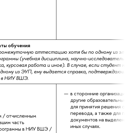
аты обучения
ромежуточную аттестацию хотя бы по одному из элем
граммы (учебная дисциплина, научно-исследовательски
, курсовая работа и иное). В случае, если студент не 
дному из ЭУП, ему выдается справка, подтверждающая
а в НИУ ВШЭ.
в сторонние организации, в
другие образовательные о
для принятия решения о в
перевода, а также для под
 / отчисленным
документов на выделение г
вшим часть
иных случаях.
рограммы в НИУ ВШЭ /