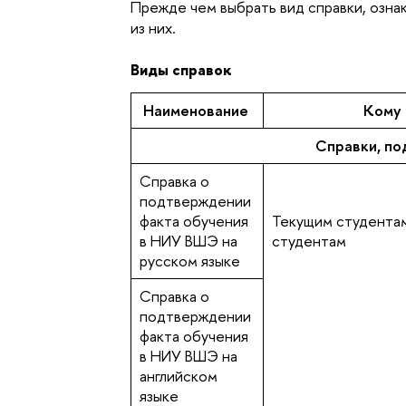
Прежде чем выбрать вид справки, ознак
из них.
Виды справок
Наименование
Кому
Справки, п
Справка о
подтверждении
факта обучения
Текущим студентам
в НИУ ВШЭ на
студентам
русском языке
Справка о
подтверждении
факта обучения
в НИУ ВШЭ на
английском
языке