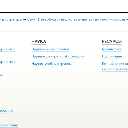
магистратуры
→
Санкт-Петербургская школа гуманитарных наук и искусств
НАУКА
РЕСУРСЫ
уриентов
Научные мероприятия
Библиотека
Научные центры и лаборатории
Публикации
уриентов
Научно-учебные группы
Единый архив э
социологическ
ка
зование
модействие