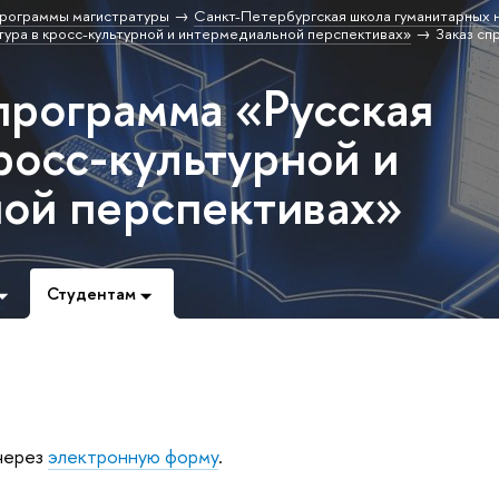
рограммы магистратуры
Санкт-Петербургская школа гуманитарных н
ура в кросс-культурной и интермедиальной перспективах»
Заказ сп
программа «Русская
росс-культурной и
ой перспективах»
Студентам
 через
электронную форму
.