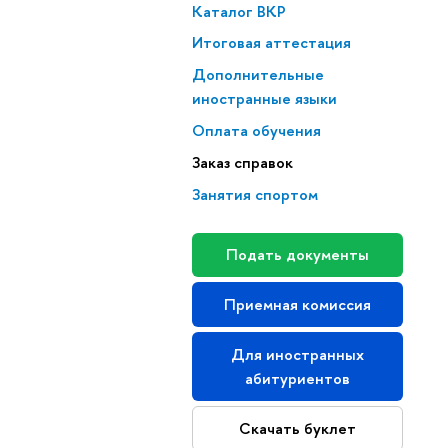
Каталог ВКР
Итоговая аттестация
Дополнительные
иностранные языки
ия
Оплата обучения
Заказ справок
Занятия спортом
(НИУ ВШЭ,
Подать документы
ыдаваемые в
аверяются
Приемная комиссия
Для иностранных
абитуриентов
Скачать буклет