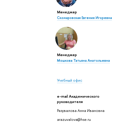
Менеджер
Скомаровская Евгения Игоревна
ентов
Менеджер
й или
Мошкова Татьяна Анатольевна
прошел
 факт
Учебный офис
 том числе в
e-mail Академического
рганизации
руководителя
озможности
Разувалова Анна Ивановна
ачи
рантов, в
arazuvalova@hse.ru