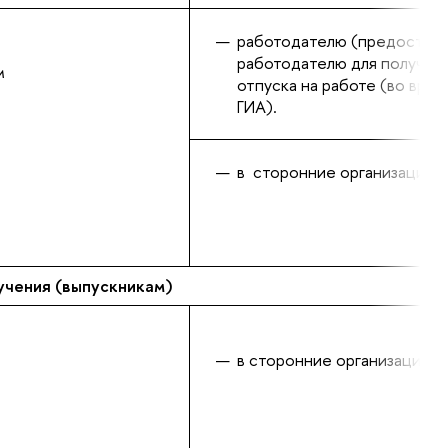
работодателю (предоставл
работодателю для получен
м
отпуска на работе (во врем
ГИА).
в сторонние организации.
чения (выпускникам)
в сторонние организации.