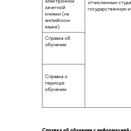
электронной
отчисленным студ
зачетной
государственную 
книжки (на
английском
языке)
Справка об
обучении
Справка о
периоде
обучении
Справка об обучении с информацией 