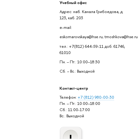
Учебный офис
Адрес: наб. Канала Грибоедова, д.
123, каб. 203
e-mail:
eskomarovskaya@hse.ru; tmoshkova@hse.ru
е в другую
тел.: +7(812) 644-59-11 доб. 61746,
цию в
61010
й вуз
Пн. – Пт.: 10:00–18:30
Сб. – Вс.: Выходной
целью
зовательных
Контакт-центр
Телефон:
+7 (812) 980-00-30
Пн. – Пт.: 10:00–18:00
Сб.: 11:00-17:00
Вс.: Выходной