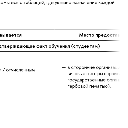
омьтесь с таблицей, где указано назначение каждой
 выдается
Место предоставлен
одтверждающие факт обучения (студентам)
в сторонние организации 
 / отчисленным
визовые центры справки, в
государственные органы, з
гербовой печатью).