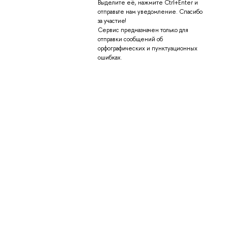
Выделите её, нажмите Ctrl+Enter и
отправьте нам уведомление. Спасибо
за участие!
Сервис предназначен только для
отправки сообщений об
орфографических и пунктуационных
ошибках.