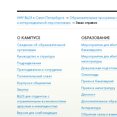
НИУ ВШЭ в Санкт-Петербурге
→
Образовательные программы 
и интермедиальной перспективах»
→
Заказ справок
О КАМПУСЕ
ОБРАЗОВАНИЕ
Сведения об образовательной
Мероприятия для абит
организации
бакалавриата
Руководство и структура
Мероприятия для абит
магистратуры
Подразделения
Довузовская подготов
Преподаватели и сотрудники
Олимпиады
Попечительский совет
Прием в бакалавриат
Корпуса и общежития
Прием в магистратуру
Закупки
Диплом+
ВШЭ для студентов с
ограниченными возможностями
Дополнительное обра
здоровья и инвалидностью
Аспирантура
Версия для слабовидящих
Обратная связь и взаи