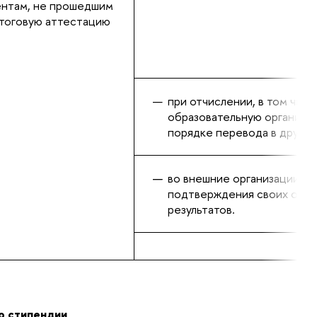
ентам, не прошедшим
итоговую аттестацию
при отчислении, в том числ
образовательную организа
порядке перевода в друго
во внешние организации с 
подтверждения своих обра
результатов.
о стипендии