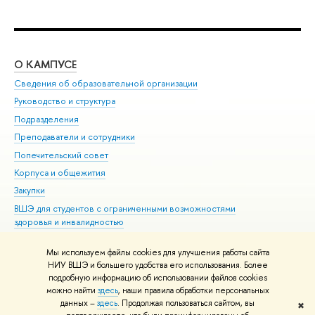
О КАМПУСЕ
ОБ
Сведения об образовательной организации
Мер
Руководство и структура
Мер
Подразделения
Дов
Преподаватели и сотрудники
Ол
Попечительский совет
При
Корпуса и общежития
При
Закупки
Ди
ВШЭ для студентов с ограниченными возможностями
До
здоровья и инвалидностью
Ас
Версия для слабовидящих
Обр
Мы используем файлы cookies для улучшения работы сайта
Единая платежная страница
НИУ ВШЭ и большего удобства его использования. Более
подробную информацию об использовании файлов cookies
можно найти
здесь
, наши правила обработки персональных
данных –
здесь
. Продолжая пользоваться сайтом, вы
✖
Редактору