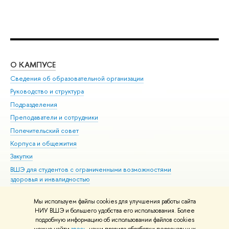
О КАМПУСЕ
ОБ
Сведения об образовательной организации
Мер
Руководство и структура
Мер
Подразделения
Дов
Преподаватели и сотрудники
Ол
Попечительский совет
При
Корпуса и общежития
При
Закупки
Ди
ВШЭ для студентов с ограниченными возможностями
До
здоровья и инвалидностью
Ас
Версия для слабовидящих
Обр
Мы используем файлы cookies для улучшения работы сайта
Единая платежная страница
НИУ ВШЭ и большего удобства его использования. Более
подробную информацию об использовании файлов cookies