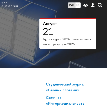
аук и
РУС
EN
«Своими
Август
21
Будь в курсе 2026: Зачисление в
магистратуру — 2026
Студенческий журнал
«Своими словами»
Семинар
«Интермедиальность