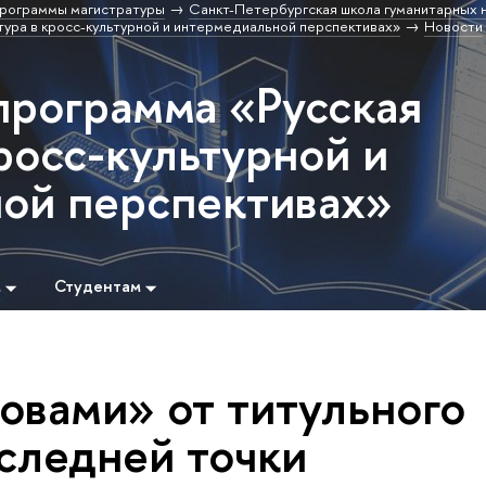
рограммы магистратуры
Санкт-Петербургская школа гуманитарных н
ура в кросс-культурной и интермедиальной перспективах»
Новости
программа «Русская
росс-культурной и
ой перспективах»
м
Студентам
овами» от титульного
оследней точки