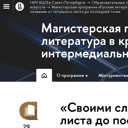
НИУ ВШЭ в Санкт-Петербурге
Образовательные п
искусств
Магистерская программа «Русская литерат
словами» от титульного листа до последней точки
Магистерская 
литература в к
интермедиальн
О программе
Абитуриента
«Своими сл
листа до п
29