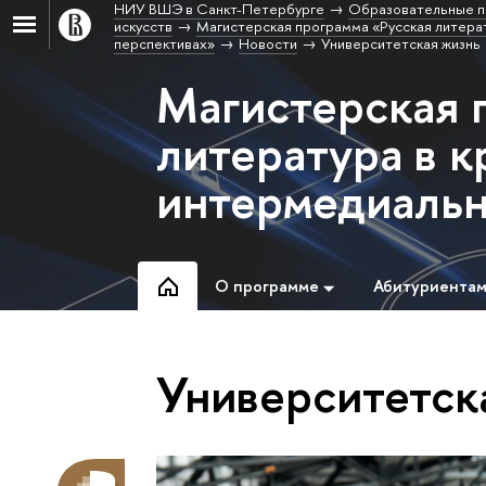
НИУ ВШЭ в Санкт-Петербурге
Образовательные п
искусств
Магистерская программа «Русская литерат
перспективах»
Новости
Университетская жизнь
Магистерская 
литература в к
интермедиальн
О программе
Абитуриента
Университетск