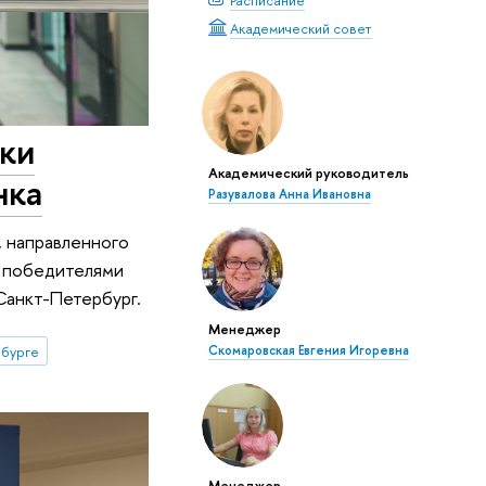
Академический совет
ки
Академический руководитель
нка
Разувалова Анна Ивановна
, направленного
у победителями
Санкт-Петербург.
Менеджер
бурге
Скомаровская Евгения Игоревна
Менеджер