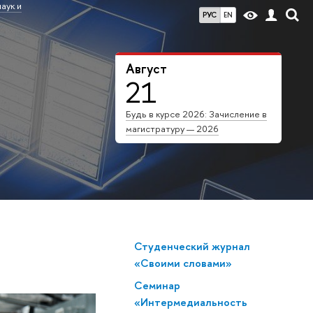
аук и
РУС
EN
Август
21
Будь в курсе 2026: Зачисление в
магистратуру — 2026
Студенческий журнал
«Своими словами»
Семинар
«Интермедиальность