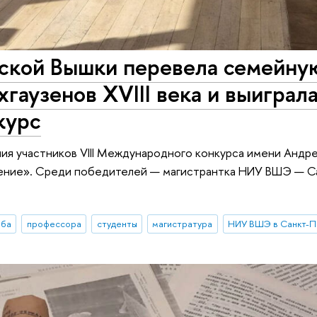
ской Вышки перевела семейну
гаузенов XVIII века и выиграл
курс
ия участников VIII Международного конкурса имени Андр
ение». Среди победителей — магистрантка НИУ ВШЭ — С
еба
профессора
студенты
магистратура
НИУ ВШЭ в Санкт-П