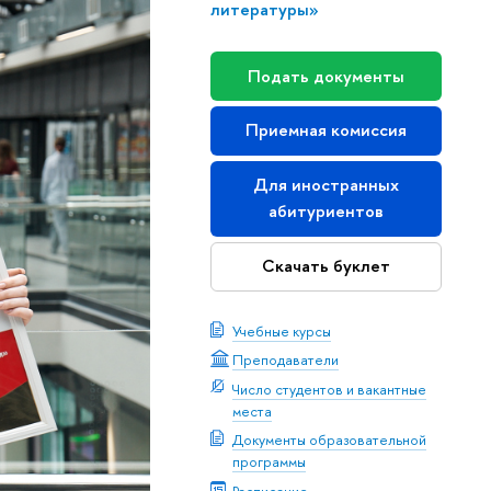
литературы»
Подать документы
Приемная комиссия
Для иностранных
абитуриентов
Скачать буклет
Учебные курсы
Преподаватели
Число студентов и вакантные
места
Документы образовательной
программы
Расписание