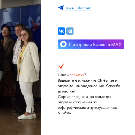
Мы в Telegram
Нашли
опечатку
?
Выделите её, нажмите Ctrl+Enter и
отправьте нам уведомление. Спасибо
за участие!
Сервис предназначен только для
отправки сообщений об
орфографических и пунктуационных
ошибках.