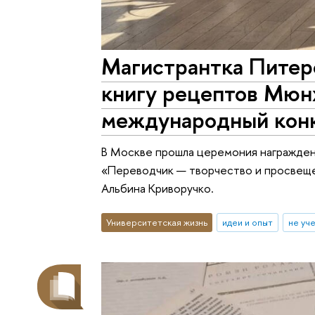
Магистрантка Питер
книгу рецептов Мюнх
международный кон
В Москве прошла церемония награжден
«Переводчик — творчество и просвещ
Альбина Криворучко.
Университетская жизнь
идеи и опыт
не уч