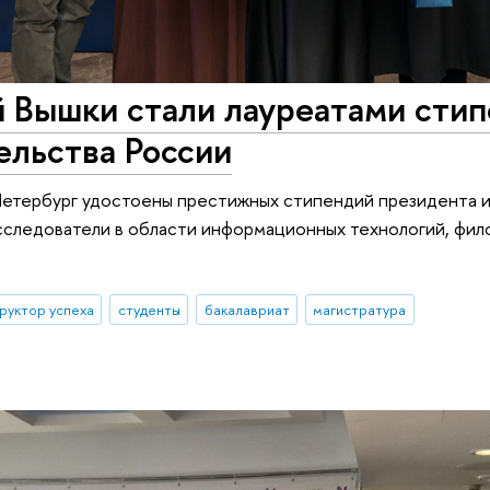
 Вышки стали лауреатами сти
ельства России
етербург удостоены престижных стипендий президента и
сследователи в области информационных технологий, фил
руктор успеха
студенты
бакалавриат
магистратура