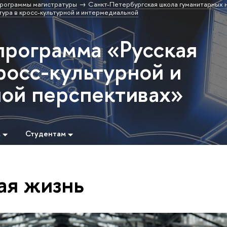
рограммы магистратуры
Санкт-Петербургская школа гуманитарных н
ура в кросс-культурной и интермедиальной
программа «Русская
росс-культурной и
ой перспективах»
м
Студентам
ая жизнь