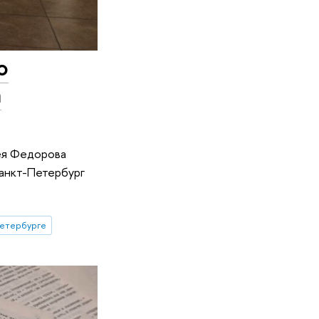
ю
а
ея Федорова
анкт-Петербург
етербурге