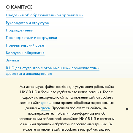
О КАМПУСЕ
ОБ
Сведения об образовательной организации
Мер
Руководство и структура
Мер
Подразделения
Дов
Преподаватели и сотрудники
Ол
Попечительский совет
При
Корпуса и общежития
При
Закупки
Ди
ВШЭ для студентов с ограниченными возможностями
До
здоровья и инвалидностью
Ас
Версия для слабовидящих
Обр
Мы используем файлы cookies для улучшения работы сайта
Единая платежная страница
НИУ ВШЭ и большего удобства его использования. Более
подробную информацию об использовании файлов cookies
можно найти
здесь
, наши правила обработки персональных
данных –
здесь
. Продолжая пользоваться сайтом, вы
✖
Редактору
подтверждаете, что были проинформированы об
© НИУ ВШЭ 1993–2026
Адреса и контакты
Условия использования
использовании файлов cookies сайтом НИУ ВШЭ и согласны
с нашими правилами обработки персональных данных. Вы
материалов
Политика конфиденциальности
Карта сайта
можете отключить файлы cookies в настройках Вашего
Шрифты HSE Sans и HSE Slab разработаны в
Школе дизайна НИУ ВШЭ