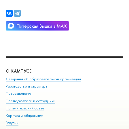
О КАМПУСЕ
ОБ
Сведения об образовательной организации
Мер
Руководство и структура
Мер
Подразделения
Дов
Преподаватели и сотрудники
Ол
Попечительский совет
При
Корпуса и общежития
При
Закупки
Ди