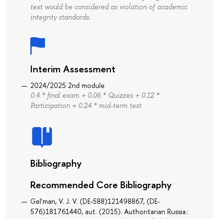
text would be considered as violation of academic
integrity standards.
Interim Assessment
2024/2025 2nd module
0.4 * final exam + 0.06 * Quizzes + 0.12 *
Participation + 0.24 * mid-term test
Bibliography
Recommended Core Bibliography
Gelʹman, V. J. V. (DE-588)121498867, (DE-
576)181761440, aut. (2015). Authoritarian Russia :