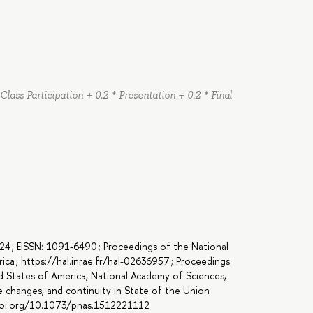
 Class Participation + 0.2 * Presentation + 0.2 * Final
-8424 ; EISSN: 1091-6490 ; Proceedings of the National
a ; https://hal.inrae.fr/hal-02636957 ; Proceedings
d States of America, National Academy of Sciences,
ve changes, and continuity in State of the Union
/doi.org/10.1073/pnas.1512221112