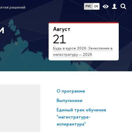
РУС
EN
нятия решений
и
Август
21
Будь в курсе 2026: Зачисление в
магистратуру — 2026
О программе
Выпускники
Единый трек обучения
"магистратура-
аспирантура"