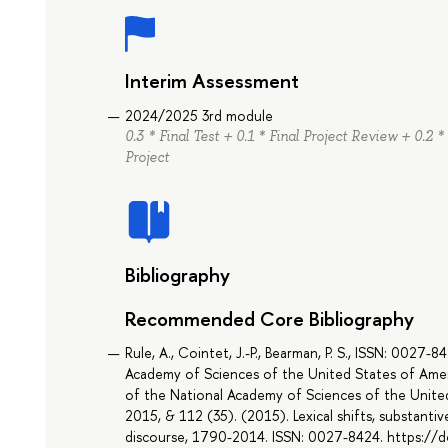
Interim Assessment
2024/2025 3rd module
0.3 * Final Test + 0.1 * Final Project Review + 0.2 *
Project
Bibliography
Recommended Core Bibliography
Rule, A., Cointet, J.-P., Bearman, P. S., ISSN: 0027
Academy of Sciences of the United States of Americ
of the National Academy of Sciences of the Unite
2015, & 112 (35). (2015). Lexical shifts, substanti
discourse, 1790-2014. ISSN: 0027-8424. https:/