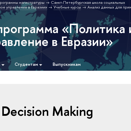
рограммы магистратуры
Санкт-Петербургская школа социальных
ое управление в Евразии»
Учебные курсы
Анализ данных для при
программа «Политика 
авление в Евразии»
м
Студентам
Выпускникам
r Decision Making