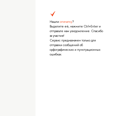
Нашли
опечатку
?
Выделите её, нажмите Ctrl+Enter и
отправьте нам уведомление. Спасибо
за участие!
Сервис предназначен только для
отправки сообщений об
орфографических и пунктуационных
ошибках.