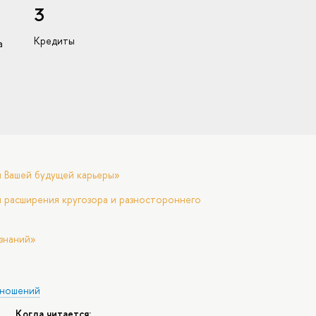
3
Кредиты
а
я Вашей будущей карьеры»
 расширения кругозора и разностороннего
знаний»
тношений
Когда читается: