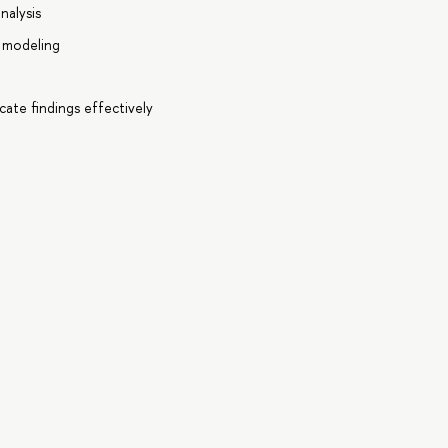
nalysis
d modeling
g
ate findings effectively