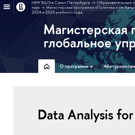
НИУ ВШЭ в Санкт-Петербурге
Образовательные п
наук
Магистерская программа «Политика и глобальн
2024 и 2025 учебного года
Магистерская 
глобальное упр
О программе
Абитуриента
Data Analysis fo