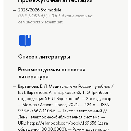
2025/2026 3rd module
0.5 * ДОКЛАД + 0.5 * Активность на
семинарских занятиях
Список литературы
Рекомендуемая основная
литература
Вартанова, Е. Л. Медиасистема России : учебник /
Е. Л. Вартанова, А. В. Вырковский, Т. Э. Гринберг ,
под редакцией Е. Л. Вартановой. — 2-е изд., испр.
— Москва : Аспект Пресс, 2021. — 424 с. — ISBN
978-5-7567-1103-5. — Текст : электронный //
Лань : электронно-библиотечная система. —
URL: https://e.lanbook.com/book/169636 (дата
обращения: 00.00.0000). — Режим доступа: для