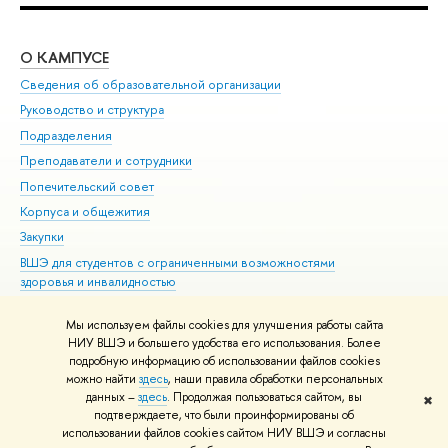
О КАМПУСЕ
ОБ
Сведения об образовательной организации
Мер
Руководство и структура
Мер
Подразделения
Дов
Преподаватели и сотрудники
Ол
Попечительский совет
При
Корпуса и общежития
При
Закупки
Ди
ВШЭ для студентов с ограниченными возможностями
До
здоровья и инвалидностью
Ас
Версия для слабовидящих
Обр
Мы используем файлы cookies для улучшения работы сайта
Единая платежная страница
НИУ ВШЭ и большего удобства его использования. Более
подробную информацию об использовании файлов cookies
можно найти
здесь
, наши правила обработки персональных
данных –
здесь
. Продолжая пользоваться сайтом, вы
✖
Редактору
подтверждаете, что были проинформированы об
© НИУ ВШЭ 1993–2026
Адреса и контакты
Условия использования
использовании файлов cookies сайтом НИУ ВШЭ и согласны