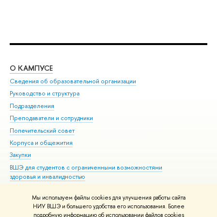
О КАМПУСЕ
ОБ
Сведения об образовательной организации
Мер
Руководство и структура
Мер
Подразделения
Дов
Преподаватели и сотрудники
Ол
Попечительский совет
При
Корпуса и общежития
При
Закупки
Ди
ВШЭ для студентов с ограниченными возможностями
До
здоровья и инвалидностью
Ас
Версия для слабовидящих
Обр
Мы используем файлы cookies для улучшения работы сайта
Единая платежная страница
НИУ ВШЭ и большего удобства его использования. Более
подробную информацию об использовании файлов cookies