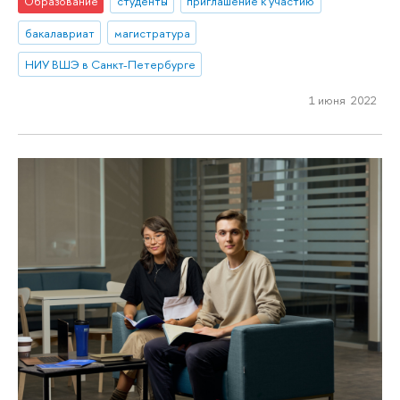
Образование
студенты
приглашение к участию
бакалавриат
магистратура
НИУ ВШЭ в Санкт-Петербурге
1 июня 2022