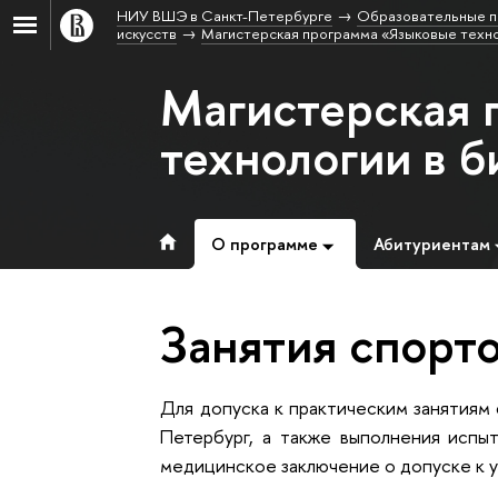
НИУ ВШЭ в Санкт-Петербурге
Образовательные п
искусств
Магистерская программа «Языковые техно
Магистерская 
технологии в б
О программе
Абитуриентам
Занятия спорт
Для допуска к практическим занятиям
Петербург, а также выполнения исп
медицинское заключение о допуске к у