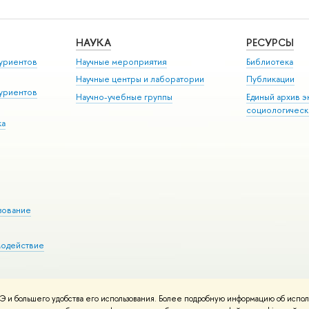
НАУКА
РЕСУРСЫ
уриентов
Научные мероприятия
Библиотека
Научные центры и лаборатории
Публикации
уриентов
Научно-учебные группы
Единый архив э
социологическ
ка
зование
модействие
 и большего удобства его использования. Более подробную информацию об испол
ния материалов
Политика конфиденциальности
Карта сайта