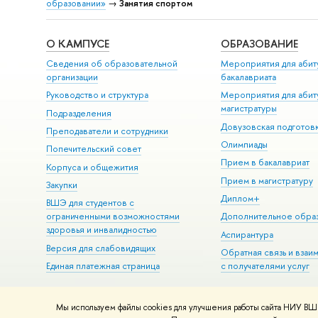
образовании»
→
Занятия спортом
О КАМПУСЕ
ОБРАЗОВАНИЕ
Сведения об образовательной
Мероприятия для абит
организации
бакалавриата
Руководство и структура
Мероприятия для абит
магистратуры
Подразделения
Довузовская подготов
Преподаватели и сотрудники
Олимпиады
Попечительский совет
Прием в бакалавриат
Корпуса и общежития
Прием в магистратуру
Закупки
Диплом+
ВШЭ для студентов с
ограниченными возможностями
Дополнительное обра
здоровья и инвалидностью
Аспирантура
Версия для слабовидящих
Обратная связь и взаи
Единая платежная страница
с получателями услуг
Мы используем файлы cookies для улучшения работы сайта НИУ ВШЭ
© НИУ ВШЭ 1993–2026
Адреса и контакты
Условия использова