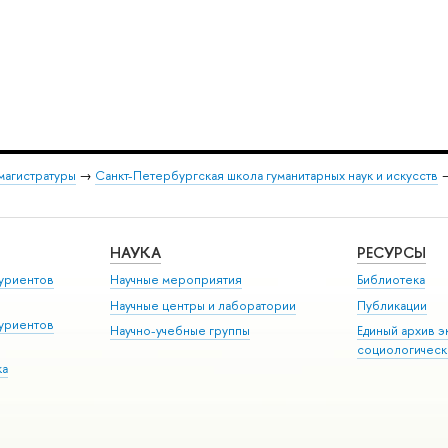
магистратуры
→
Санкт-Петербургская школа гуманитарных наук и искусств
НАУКА
РЕСУРСЫ
уриентов
Научные мероприятия
Библиотека
Научные центры и лаборатории
Публикации
уриентов
Научно-учебные группы
Единый архив э
социологическ
ка