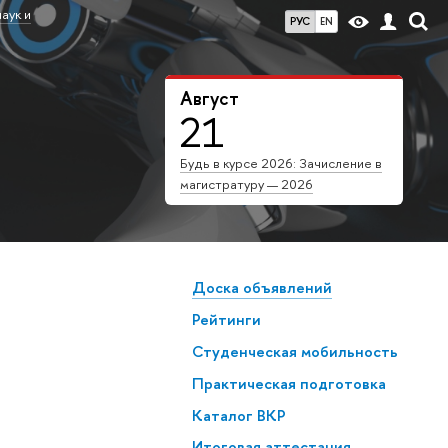
аук и
РУС
EN
Август
21
Будь в курсе 2026: Зачисление в
магистратуру — 2026
Доска объявлений
Рейтинги
Студенческая мобильность
Практическая подготовка
Каталог ВКР
Итоговая аттестация