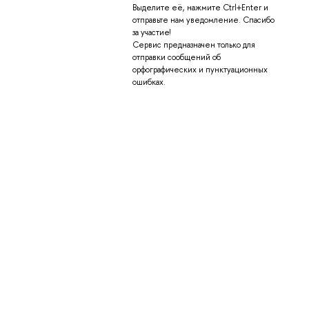
Выделите её, нажмите Ctrl+Enter и
отправьте нам уведомление. Спасибо
за участие!
Сервис предназначен только для
отправки сообщений об
орфографических и пунктуационных
ошибках.