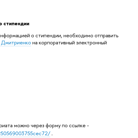
о стипендии
 информацией о стипендии, необходимо отправить
е Дмитриенко
на корпоративный электронный
ариата можно через форму по ссылке -
25250569003755cec72/
.