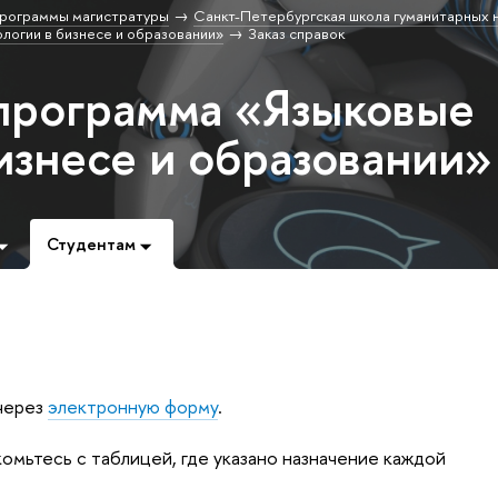
рограммы магистратуры
Санкт-Петербургская школа гуманитарных н
логии в бизнесе и образовании»
Заказ справок
программа «Языковые
изнесе и образовании»
Студентам
 через
электронную форму
.
омьтесь с таблицей, где указано назначение каждой