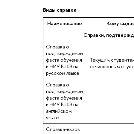
Виды справок
Наименование
Кому выда
Справки, подтвержд
Справка о
подтверждении
факта обучения
Текущим студентам
в НИУ ВШЭ на
отчисленным студ
русском языке
Справка о
подтверждении
факта обучения
в НИУ ВШЭ на
английском
языке
Справка-вызов