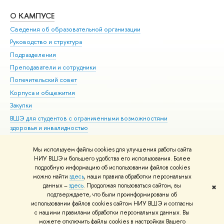
О КАМПУСЕ
ОБ
Сведения об образовательной организации
Мер
Руководство и структура
Мер
Подразделения
Дов
Преподаватели и сотрудники
Ол
Попечительский совет
При
Корпуса и общежития
При
Закупки
Ди
ВШЭ для студентов с ограниченными возможностями
До
здоровья и инвалидностью
Ас
Версия для слабовидящих
Обр
Мы используем файлы cookies для улучшения работы сайта
Единая платежная страница
НИУ ВШЭ и большего удобства его использования. Более
подробную информацию об использовании файлов cookies
можно найти
здесь
, наши правила обработки персональных
данных –
здесь
. Продолжая пользоваться сайтом, вы
✖
Редактору
подтверждаете, что были проинформированы об
© НИУ ВШЭ 1993–2026
Адреса и контакты
Условия использования
использовании файлов cookies сайтом НИУ ВШЭ и согласны
с нашими правилами обработки персональных данных. Вы
материалов
Политика конфиденциальности
Карта сайта
можете отключить файлы cookies в настройках Вашего
Шрифты HSE Sans и HSE Slab разработаны в
Школе дизайна НИУ ВШЭ