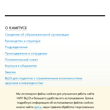
О КАМПУСЕ
ОБ
Сведения об образовательной организации
Мер
Руководство и структура
Мер
Подразделения
Дов
Преподаватели и сотрудники
Ол
Попечительский совет
При
Корпуса и общежития
При
Закупки
Ди
ВШЭ для студентов с ограниченными возможностями
До
здоровья и инвалидностью
Ас
Версия для слабовидящих
Обр
Мы используем файлы cookies для улучшения работы сайта
Единая платежная страница
НИУ ВШЭ и большего удобства его использования. Более
подробную информацию об использовании файлов cookies
можно найти
здесь
, наши правила обработки персональных