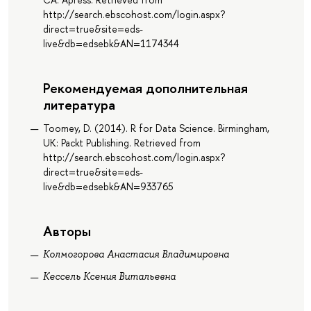
http://search.ebscohost.com/login.aspx?
direct=true&site=eds-
live&db=edsebk&AN=1174344
Рекомендуемая дополнительная
литература
Toomey, D. (2014). R for Data Science. Birmingham,
UK: Packt Publishing. Retrieved from
http://search.ebscohost.com/login.aspx?
direct=true&site=eds-
live&db=edsebk&AN=933765
Авторы
Колмогорова Анастасия Владимировна
Кессель Ксения Витальевна