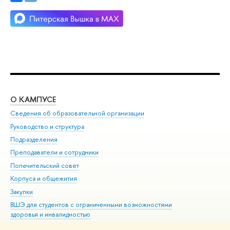
О КАМПУСЕ
ОБ
Сведения об образовательной организации
Мер
Руководство и структура
Мер
Подразделения
Дов
Преподаватели и сотрудники
Ол
Попечительский совет
При
Корпуса и общежития
При
Закупки
Ди
ВШЭ для студентов с ограниченными возможностями
До
здоровья и инвалидностью
Ас
Версия для слабовидящих