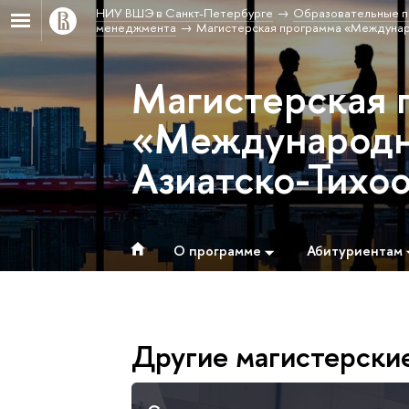
НИУ ВШЭ в Санкт-Петербурге
Образовательные п
менеджмента
Магистерская программа «Междунаро
Магистерская 
«Международны
Азиатско-Тихо
О программе
Абитуриентам
Другие магистерски