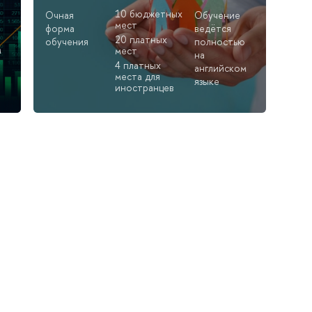
10 бюджетных
Очная
Обучение
мест
форма
ведётся
20 платных
обучения
полностью
м
мест
на
4 платных
английском
места для
языке
иностранцев