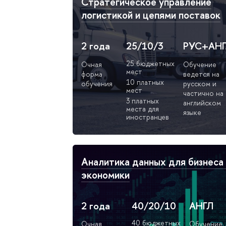
Стратегическое управление
логистикой и цепями поставок
2 года
25/10/3
РУС+АН
25 бюджетных
Очная
Обучение
мест
форма
ведется на
10 платных
обучения
русском и
мест
частично на
3 платных
английском
места для
языке
иностранцев
Аналитика данных для бизнеса
экономики
2 года
40/20/10
АНГЛ
40 бюджетных
Очная
Обучение