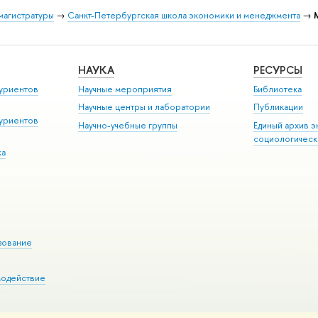
магистратуры
→
Санкт-Петербургская школа экономики и менеджмента
→
НАУКА
РЕСУРСЫ
уриентов
Научные мероприятия
Библиотека
Научные центры и лаборатории
Публикации
уриентов
Научно-учебные группы
Единый архив э
социологическ
ка
зование
модействие