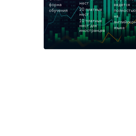
мест
форма
ведётся
20 платных
обучения
полностью
мест
на
10 платных
английско
мест для
языке
иностранцев