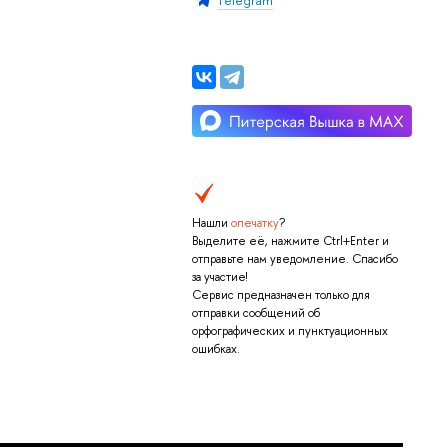
Тelegram
Нашли
опечатку
?
Выделите её, нажмите Ctrl+Enter и
отправьте нам уведомление. Спасибо
за участие!
Сервис предназначен только для
отправки сообщений об
орфографических и пунктуационных
ошибках.