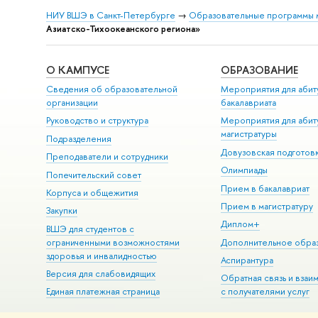
НИУ ВШЭ в Санкт-Петербурге
→
Образовательные программы 
Азиатско-Тихоокеанского региона»
О КАМПУСЕ
ОБРАЗОВАНИЕ
Сведения об образовательной
Мероприятия для абит
организации
бакалавриата
Руководство и структура
Мероприятия для абит
магистратуры
Подразделения
Довузовская подготов
Преподаватели и сотрудники
Олимпиады
Попечительский совет
Прием в бакалавриат
Корпуса и общежития
Прием в магистратуру
Закупки
Диплом+
ВШЭ для студентов с
ограниченными возможностями
Дополнительное обра
здоровья и инвалидностью
Аспирантура
Версия для слабовидящих
Обратная связь и взаи
Единая платежная страница
с получателями услуг