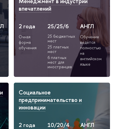
Менеджмент в индустрии
впечатлений
ГЛ
2 года
25/25/6
АНГЛ
25 бюджетных
Очная
Обучение
мест
форма
ведётся
25 платных
обучения
полностью
мест
на
6 платных
английском
мест для
языке
иностранцев
 и
Социальное
предпринимательство и
инновации
2 года
10/20/4
АНГЛ