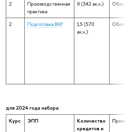
2
Производственная
9 (342 ак.ч.)
Обязате
практика
2
Подготовка ВКР
15 (570
Обязате
ак.ч.)
для 2024 года набора:
Курс
ЭПП
Количество
Признак
кредитов и