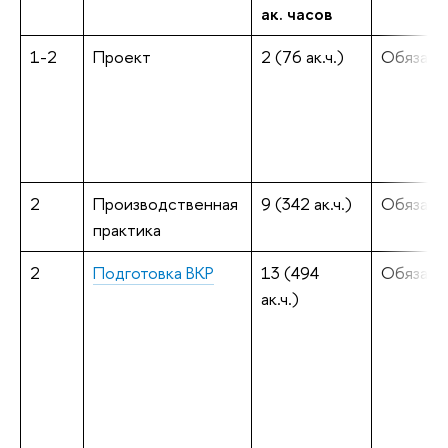
ак. часов
1-2
Проект
2 (76 ак.ч.)
Обязате
2
Производственная
9 (342 ак.ч.)
Обязате
практика
2
Подготовка ВКР
13 (494
Обязате
ак.ч.)