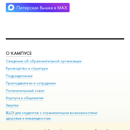
О КАМПУСЕ
ОБ
Сведения об образовательной организации
Мер
Руководство и структура
Мер
Подразделения
Дов
Преподаватели и сотрудники
Ол
Попечительский совет
При
Корпуса и общежития
При
Закупки
Ди
ВШЭ для студентов с ограниченными возможностями
До
здоровья и инвалидностью
Ас
Версия для слабовидящих
Обр