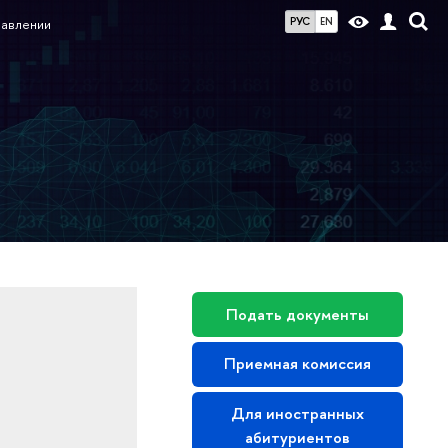
РУС
EN
равлении
Подать документы
Приемная комиссия
Для иностранных
абитуриентов