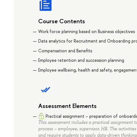
Course Contents
Work force planning based on Business objectives
Data analytics for Recruitment and Onboarding pr
Compensation and Benefits
Employee retention and succession planning
Employee wellbeing, health and safety, engagemen
Assessment Elements
Practical assignment – preparation of onboardin
This assessment includes a practical assignment t
process – employee, supervisor, HR. The activities 
and require students to apply data-driven thinkin