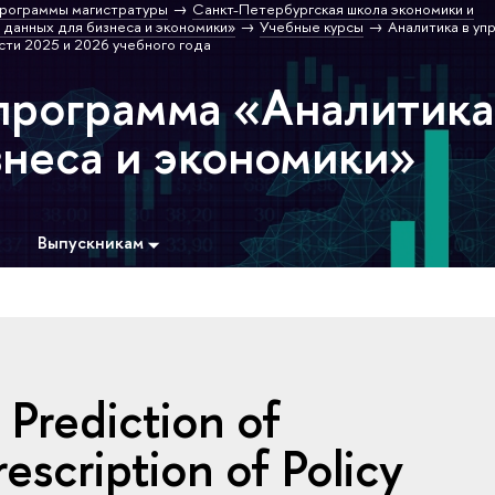
рограммы магистратуры
Санкт-Петербургская школа экономики и
 данных для бизнеса и экономики»
Учебные курсы
Аналитика в уп
ти 2025 и 2026 учебного года
программа «Аналитика
знеса и экономики»
Выпускникам
 Prediction of
escription of Policy