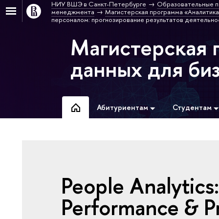
НИУ ВШЭ в Санкт-Петербурге
Образовательные п
менеджмента
Магистерская программа «Аналитика
персоналом: прогнозирование результатов деятельнос
Магистерская 
данных для би
Абитуриентам
Студентам
People Analytics:
Performance & Pr