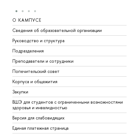
О КАМПУСЕ
ОБР
Сведения об образовательной организации
Мероп
Руководство и структура
Мероп
Подразделения
Довуз
Преподаватели и сотрудники
Олим
Попечительский совет
Прием
Корпуса и общежития
Прием
Закупки
Дипл
ВШЭ для студентов с ограниченными возможностями
Допол
здоровья и инвалидностью
Аспир
Версия для слабовидящих
Обрат
Единая платежная страница