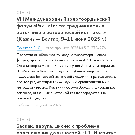
СТАТЬЯ
VIII Международный золотоордынский
форум «Pax Tatarica: средневековые
источники и исторический контекст»
(Казань — Болгар, 9–11 июня 2025 г.)
Почекаев Р. Ю.
, Новое прошлое 2025 № 3 С. 270–276
Представлен обзор Международного золотоордынского
форума, прошедшего в Казани и Болгаре 9–11 июня 2025 г.
Организатором мероприятия выступил Институт истории им.
Ш. Марджани Академии наук Республики Татарстан при
поддержке Болгарской исламской академии. В рамках форума
прошел ряд мероприятий — научных, организационных и
методологических. Участники форума обсудили широкий круг
вопросов, связанных с историей как непосредственно
Золотой Орды, так ...
Добавлено: 3 декабря 2025 г.
СТАТЬЯ
Баскак, даруга, шихне: к проблеме
соотношения должностей. Ч. 1: Институт