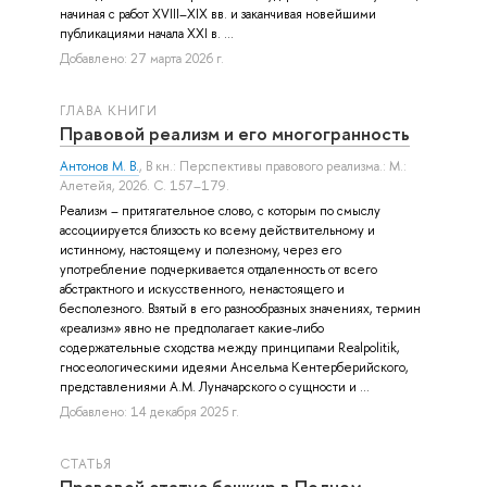
начиная с работ XVIII–XIX вв. и заканчивая новейшими
публикациями начала XXI в. ...
Добавлено: 27 марта 2026 г.
ГЛАВА КНИГИ
Правовой реализм и его многогранность
Антонов М. В.
, В кн.: Перспективы правового реализма.: М.:
Алетейя, 2026. С. 157–179.
Реализм – притягательное слово, с которым по смыслу
ассоциируется близость ко всему действительному и
истинному, настоящему и полезному, через его
употребление подчеркивается отдаленность от всего
абстрактного и искусственного, ненастоящего и
бесполезного. Взятый в его разнообразных значениях, термин
«реализм» явно не предполагает какие-либо
содержательные сходства между принципами Realpolitik,
гносеологическими идеями Ансельма Кентерберийского,
представлениями А.М. Луначарского о сущности и ...
Добавлено: 14 декабря 2025 г.
СТАТЬЯ
Правовой статус башкир в Полном