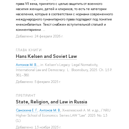
права VII века, принятого с целью защитить от военного
насилия женщин, детей и клириков, то есть те категории
населения, которые в соответствии с нормами современного
международного гуманитарного права подпадают под понятие
«некомбатанты». Текст снабжен вступительной статьей и
комментариями. ...
Добавлено: 24 февраля 2026 г.
ГЛАВА КНИГИ
Hans Kelsen and Soviet Law
Антонов М. В.
, , in: Kelsen’s Legacy: Legal Normativity,
International Law and Democracy.: L.: Bloomsbury, 2025. Ch. 15 P.
361–380.
Добавлено: 5 февраля 2025 г.
ПРЕПРИНТ
State, Religion, and Law in Russia
Самохина Е. Г.
,
Антонов М. В.
,
Хмелевский А. М.
и др.
, / NRU
Higher School of Economics. Series LAW "Law". 2025. No. 13
(1).
Добавлено: 13 ноября 2025 г.