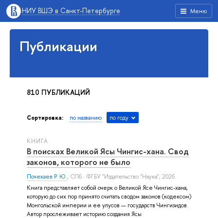
НИУ ВШЭ в Санкт-Петербурге
Меню
Публикации
810 ПУБЛИКАЦИЙ
Сортировка:
по названию
по году
КНИГА
В поисках Великой Ясы Чингис-хана. Свод
законов, которого не было
Почекаев Р. Ю.
, СПб.: ФГБУ "Издательство "Наука", 2026.
Книга представляет собой очерк о Великой Ясе Чингис-хана,
которую до сих пор принято считать сводом законов (кодексом)
Монгольской империи и ее улусов — государств Чингизидов.
Автор прослеживает историю создания Ясы