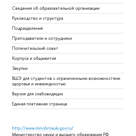
Сведения об образовательной организации
Мероп
Руководство и структура
Мероп
Подразделения
Довуз
Преподаватели и сотрудники
Олим
Попечительский совет
Прием
Корпуса и общежития
Прием
Закупки
Дипл
ВШЭ для студентов с ограниченными возможностями
Допол
здоровья и инвалидностью
Аспир
Версия для слабовидящих
Обрат
Единая платежная страница
http://www.minobrnauki.gov.ru/
Министерство науки и высшего образования РФ