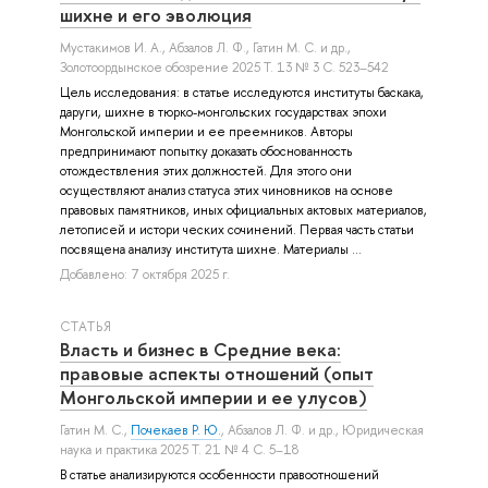
шихне и его эволюция
Мустакимов И. А.
,
Абзалов Л. Ф.
,
Гатин М. С.
и др.
,
Золотоордынское обозрение 2025 Т. 13 № 3 С. 523–542
Цель исследования: в статье исследуются институты баскака,
даруги, шихне в тюрко-монгольских государствах эпохи
Монгольской империи и ее преемников. Авторы
предпринимают попытку доказать обоснованность
отождествления этих должностей. Для этого они
осуществляют анализ статуса этих чиновников на основе
правовых памятников, иных официальных актовых материалов,
летописей и истори ческих сочинений. Первая часть статьи
посвящена анализу института шихне. Материалы ...
Добавлено: 7 октября 2025 г.
СТАТЬЯ
Власть и бизнес в Средние века:
правовые аспекты отношений (опыт
Монгольской империи и ее улусов)
Гатин М. С.
,
Почекаев Р. Ю.
,
Абзалов Л. Ф.
и др.
, Юридическая
наука и практика 2025 Т. 21 № 4 С. 5–18
В статье анализируются особенности правоотношений