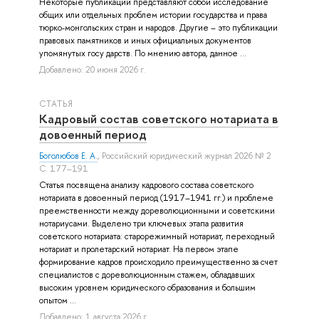
Некоторые публикации представляют собой исследование
общих или отдельных проблем истории государства и права
тюрко-монгольских стран и народов. Другие – это публикации
правовых памятников и иных официальных документов
упомянутых госу дарств. По мнению автора, данное ...
Добавлено: 20 июня 2026 г.
СТАТЬЯ
Кадровый состав советского нотариата в
довоенный период
Боголюбов Е. А.
, Российский юридический журнал 2026 № 2
С. 177–191
Статья посвящена анализу кадрового состава советского
нотариата в довоенный период (1917–1941 гг.) и проблеме
преемственности между дореволюционными и советскими
нотариусами. Выделено три ключевых этапа развития
советского нотариата: старорежимный нотариат, переходный
нотариат и пролетарский нотариат. На первом этапе
формирование кадров происходило преимущественно за счет
специалистов с дореволюционным стажем, обладавших
высоким уровнем юридического образования и большим
опытом ...
Добавлено: 1 августа 2026 г.