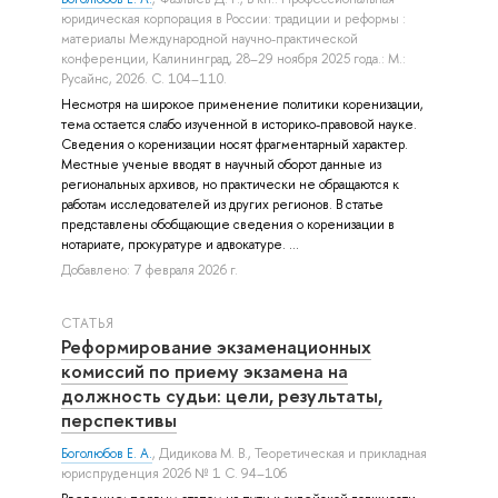
юридическая корпорация в России: традиции и реформы :
материалы Международной научно-практической
конференции, Калининград, 28–29 ноября 2025 года.: М.:
Русайнс, 2026. С. 104–110.
Несмотря на широкое применение политики коренизации,
тема остается слабо изученной в историко-правовой науке.
Сведения о коренизации носят фрагментарный характер.
Местные ученые вводят в научный оборот данные из
региональных архивов, но практически не обращаются к
работам исследователей из других регионов. В статье
представлены обобщающие сведения о коренизации в
нотариате, прокуратуре и адвокатуре. ...
Добавлено: 7 февраля 2026 г.
СТАТЬЯ
Реформирование экзаменационных
комиссий по приему экзамена на
должность судьи: цели, результаты,
перспективы
Боголюбов Е. А.
,
Дидикова М. В.
, Теоретическая и прикладная
юриспруденция 2026 № 1 С. 94–106