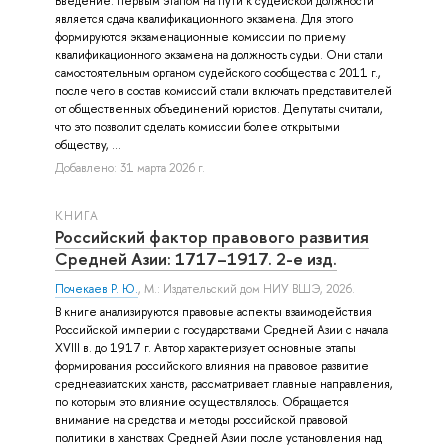
Введение: первым этапом на пути к судейской должности
является сдача квалификационного экзамена. Для этого
формируются экзаменационные комиссии по приему
квалификационного экзамена на должность судьи. Они стали
самостоятельным органом судейского сообщества с 2011 г.,
после чего в состав комиссий стали включать представителей
от общественных объединений юристов. Депутаты считали,
что это позволит сделать комиссии более открытыми
обществу, ...
Добавлено: 31 марта 2026 г.
КНИГА
Российский фактор правового развития
Средней Азии: 1717–1917. 2-е изд.
Почекаев Р. Ю.
, М.: Издательский дом НИУ ВШЭ, 2026.
В книге анализируются правовые аспекты взаимодействия
Российской империи с государствами Средней Азии с начала
XVIII в. до 1917 г. Автор характеризует основные этапы
формирования российского влияния на правовое развитие
среднеазиатских ханств, рассматривает главные направления,
по которым это влияние осуществлялось. Обращается
внимание на средства и методы российской правовой
политики в ханствах Средней Азии после установления над