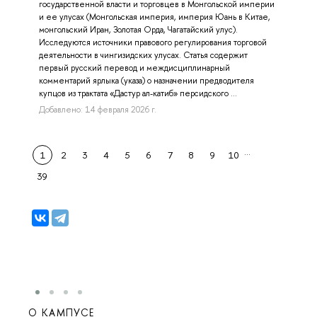
государственной власти и торговцев в Монгольской империи
и ее улусах (Монгольская империя, империя Юань в Китае,
монгольский Иран, Золотая Орда, Чагатайский улус).
Исследуются источники правового регулирования торговой
деятельности в чингизидских улусах. Статья содержит
первый русский перевод и междисциплинарный
комментарий ярлыка (указа) о назначении предводителя
купцов из трактата «Дастур ал-катиб» персидского ...
Добавлено: 14 февраля 2026 г.
…
1
2
3
4
5
6
7
8
9
10
39
О КАМПУСЕ
ОБР