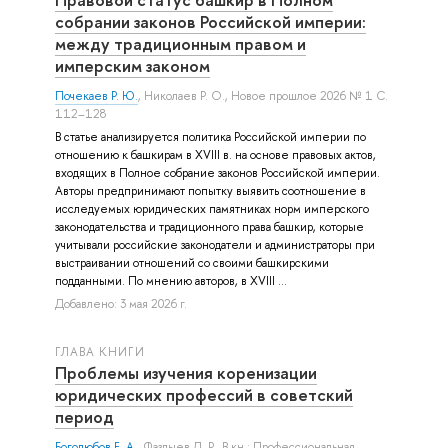
собрании законов Российской империи:
между традиционным правом и
имперским законом
Почекаев Р. Ю.
,
Николаев Р. О.
, Новое прошлое 2026 № 1 С.
112–128
В статье анализируется политика Российской империи по
отношению к башкирам в XVIII в. на основе правовых актов,
входящих в Полное собрание законов Российской империи.
Авторы предпринимают попытку выявить соотношение в
исследуемых юридических памятниках норм имперского
законодательства и традиционного права башкир, которые
учитывали российские законодатели и администраторы при
выстраивании отношений со своими башкирскими
подданными. По мнению авторов, в XVIII ...
Добавлено: 3 мая 2026 г.
ГЛАВА КНИГИ
Проблемы изучения коренизации
юридических профессий в советский
период
Боголюбов Е. А.
,
Фазлыев Д. Р.
, В кн.: Профессиональная