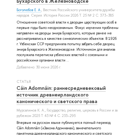
Бухарского в Железноводске
Боголюбов Е. А.
, Вестник Российского университета дружбы
народов. Серия: История России 2026 Т. 25 № 2 С. 373–385
Отношение советской власти к дворцам царствующих особ в
первые годы было неоднозначным. Фокус изучения проблемы
направлен на дворцы эмира Бухарского, которые ранее не
рассматривались в качестве символических объектов. В 1926
г. Узбекская ССР предприняла попытку забрать себе дворец
эмира Бухарского в Железноводске. Источником для анализа
послужила переписка узбекских властей с союзными и
российскими органами власти ...
Добавлено: 30 июня 2026 г.
СТАТЬЯ
Cáin Adomnáin: раннесредневековый
источник древнеирландского
канонического и светского права
Мурсалимов К. А.
, Государство, религия, церковь в России и за
рубежом 2025 Т. 43 № 4 С. 233–295
Впервые на русском языке публикуется полный перевод
Cáin Adomnáin («Закона Адомнана»), замечательного
памятника древнеирландского канонического и светского