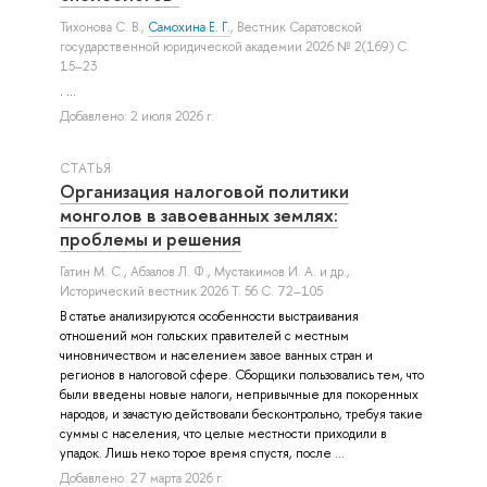
Тихонова С. В.
,
Самохина Е. Г.
, Вестник Саратовской
государственной юридической академии 2026 № 2(169) С.
15–23
. ...
Добавлено: 2 июля 2026 г.
СТАТЬЯ
Организация налоговой политики
монголов в завоеванных землях:
проблемы и решения
Гатин М. С.
,
Абзалов Л. Ф.
,
Мустакимов И. А.
и др.
,
Исторический вестник 2026 Т. 56 С. 72–105
В статье анализируются особенности выстраивания
отношений мон гольских правителей с местным
чиновничеством и населением завое ванных стран и
регионов в налоговой сфере. Сборщики пользовались тем, что
были введены новые налоги, непривычные для покоренных
народов, и зачастую действовали бесконтрольно, требуя такие
суммы с населения, что целые местности приходили в
упадок. Лишь неко торое время спустя, после ...
Добавлено: 27 марта 2026 г.