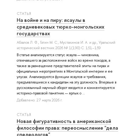
СТАТЬЯ
На войне и на пиру: ясаулы в
средневековых тюрко-монгольских
государствах
Абзалов Л. Ф.
,
Гатин М. С.
,
Мустакимов И. А.
и др.
, Уральский
исторический вестник 2026 № 1(190) С. 151–159
В статье анализируется статус ясаула — чиновника,
отвечавшего за расположение войск во время походов, а
также за размещение представителей элиты на пирах и
официальных мероприятиях в Монгольской империи и ее
улусах. Анализируются функции ясаулов и требования,
предъявлявшиеся к кандидатам на эту должность. Впервые в
русскоязычный научный оборот вводится и комментируется
историко-правовой памятник — ярлык о ...
Добавлено: 27 марта 2026 г.
СТАТЬЯ
Новая фигуративность в американской
философии права: переосмысление "дела
спелеологов"