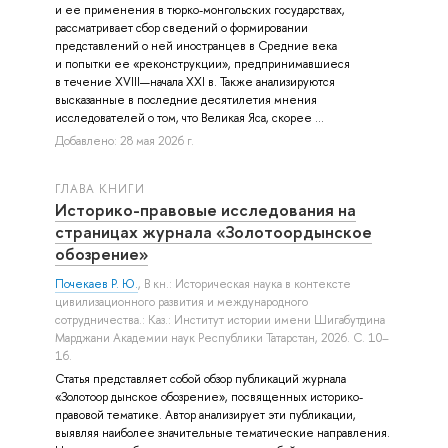
и ее применения в тюрко-монгольских государствах,
рассматривает сбор сведений о формировании
представлений о ней иностранцев в Средние века
и попытки ее «реконструкции», предпринимавшиеся
в течение XVIII—начала XXI в. Также анализируются
высказанные в последние десятилетия мнения
исследователей о том, что Великая Яса, скорее ...
Добавлено: 28 мая 2026 г.
ГЛАВА КНИГИ
Историко-правовые исследования на
страницах журнала «Золотоордынское
обозрение»
Почекаев Р. Ю.
, В кн.: Историческая наука в контексте
цивилизационного развития и международного
сотрудничества.: Каз.: Институт истории имени Шигабутдина
Марджани Академии наук Республики Татарстан, 2026. С. 10–
16.
Статья представляет собой обзор публикаций журнала
«Золотоор дынское обозрение», посвященных историко-
правовой тематике. Автор анализирует эти публикации,
выявляя наиболее значительные тематические направления.