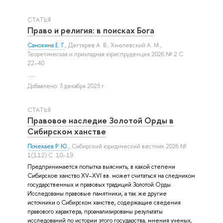
СТАТЬЯ
Право и религия: в поисках Бога
Самохина Е. Г.
,
Дегтярев А. В.
,
Хмелевский А. М.
,
Теоретическая и прикладная юриспруденция 2026 № 2 С.
22–40
. ...
Добавлено: 3 декабря 2025 г.
СТАТЬЯ
Правовое наследие Золотой Орды в
Сибирском ханстве
Почекаев Р. Ю.
, Сибирский юридический вестник 2026 №
1(112) С. 10–19
Предпринимается попытка выяснить, в какой степени
Сибирское ханство XV–XVI вв. может считаться на следником
государственных и правовых традиций Золотой Орды.
Исследованы правовые памятники, а так же другие
источники о Сибирском ханстве, содержащие сведения
правового характера, проанализированы результаты
исследований по истории этого государства, мнения ученых,