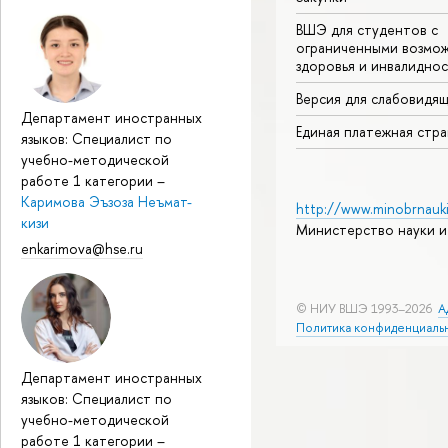
ВШЭ для студентов с
ограниченными возмо
здоровья и инвалидно
Версия для слабовидя
Департамент иностранных
Единая платежная стр
языков: Специалист по
учебно-методической
работе 1 категории
–
Каримова Эъзоза Неъмат-
http://www.minobrnauki
кизи
Министерство науки и
enkarimova@hse.ru
© НИУ ВШЭ 1993–2026
А
Политика конфиденциаль
Департамент иностранных
языков: Специалист по
учебно-методической
работе 1 категории
–