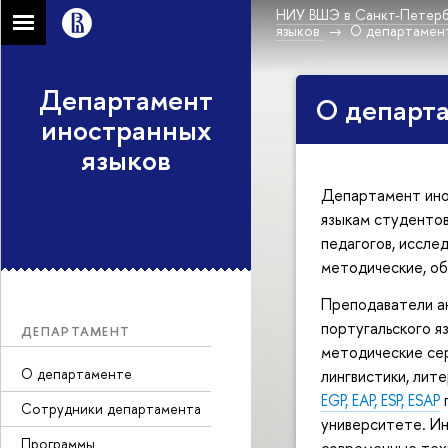
НИУ ВШЭ в Санкт-Петерб
языков
О департамен
Департамент
О департ
иностранных
языков
Департамент ино
языкам студенто
педагогов, иссле
методические, об
Преподаватели ан
португальского 
ДЕПАРТАМЕНТ
методические сер
О департаменте
лингвистики, ли
EGP, EAP, ESP, ESAP
Сотрудники департамента
университете. Ин
Программы
современные техн