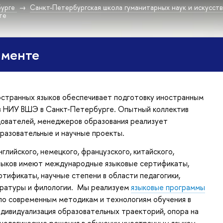
урге
Санкт-Петербургская школа гуманитарных наук и искусст
те
аменте
странных языков обеспечивает подготовку иностранным
в НИУ ВШЭ в Санкт-Петербурге. Опытный коллектив
дователей, менеджеров образования реализует
разовательные и научные проекты.
глийского, немецкого, французского, китайского,
языков имеют международные языковые сертификаты,
тификаты, научные степени в области педагогики,
тературы и филологии. Мы реализуем
языковые программы
по современным методикам и технологиям обучения в
дивидуализация образовательных траекторий, опора на
ологические решения в обучении иностранным языкам,