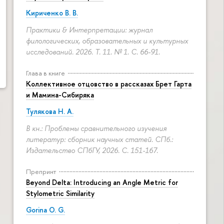
Кириченко В. В.
Практики & Интерпретации: журнал
филологических, образовательных и культурных
исследований. 2026. Т. 11. № 1.
С. 66-91.
Глава в книге
Коллективное отцовство в рассказах Брет Гарта
и Мамина-Сибиряка
Тулякова Н. А.
В кн.: Проблемы сравнительного изучения
литератур: сборник научных статей. СПб.:
Издательство СПбГУ, 2026.
С. 151-167.
Препринт
Beyond Delta: Introducing an Angle Metric for
Stylometric Similarity
Gorina O. G.