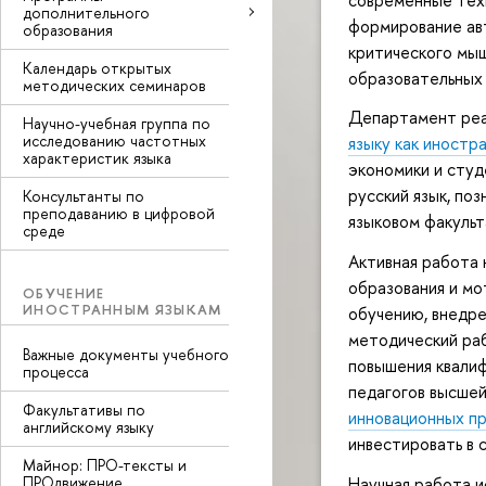
дополнительного
формирование авт
образования
критического мыш
Календарь открытых
образовательных
методических семинаров
Департамент ре
Научно-учебная группа по
исследованию частотных
языку как иностр
характеристик языка
экономики и студ
русский язык, по
Консультанты по
преподаванию в цифровой
языковом факульт
среде
Активная работа 
образования и мо
ОБУЧЕНИЕ
ИНОСТРАННЫМ ЯЗЫКАМ
обучению, внедре
методический ра
Важные документы учебного
повышения квалиф
процесса
педагогов высшей
Факультативы по
инновационных п
английскому языку
инвестировать в 
Майнор: ПРО-тексты и
Научная работа 
ПРОдвижение