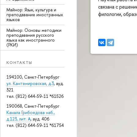
связана с решени
Майнор: Язык, культура и
филологии, образ
преподавание иностранных
языков
Майнор: Основы методики
преподавания русского
языка как иностранного
(РКИ)
КОНТАКТЫ
194100, Санкт-Петербург
ул. Кантемировская, д.3
, ауд.
321
тел. (812) 644-59-11 *61526
190068, Санкт-Петербург
Канала Грибоедова наб.,
д.123, лит. А
, ауд. 406
тел. (812) 644-59-11 *61754