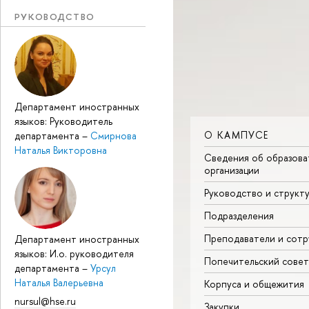
РУКОВОДСТВО
Департамент иностранных
языков: Руководитель
О КАМПУСЕ
департамента
–
Смирнова
Наталья Викторовна
Сведения об образова
организации
Руководство и структ
Подразделения
Преподаватели и сотр
Департамент иностранных
языков: И.о. руководителя
Попечительский совет
департамента
–
Урсул
Наталья Валерьевна
Корпуса и общежития
nursul@hse.ru
Закупки