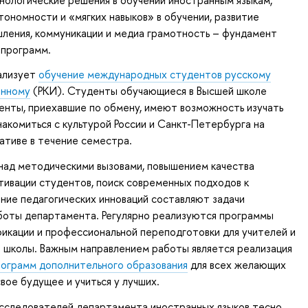
ономности и «мягких навыков» в обучении, развитие
ления, коммуникации и медиа грамотность – фундамент
 программ.
ализует
обучение международных студентов русскому
анному
(РКИ). Студенты обучающиеся в Высшей школе
енты, приехавшие по обмену, имеют возможность изучать
знакомиться с культурой России и Санкт-Петербурга на
ативе в течение семестра.
над методическими вызовами, повышением качества
тивации студентов, поиск современных подходов к
ние педагогических инноваций составляют задачи
боты департамента. Регулярно реализуются программы
икации и профессиональной переподготовки для учителей и
 школы. Важным направлением работы является реализация
рограмм дополнительного образования
для всех желающих
свое будущее и учиться у лучших.
исследователей департамента иностранных языков тесно