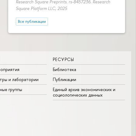
Research Square Preprints. rs-8457236. Research
Square Platform LLC, 2025
Все публикации
РЕСУРСЫ
роприятия
Библиотека
тры и лаборатории
Публикации
ные группы
Единый архив экономических и
социологических данных