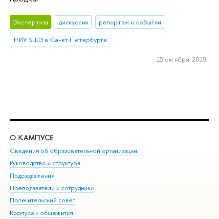
Экспертиза
дискуссии
репортаж о событии
НИУ ВШЭ в Санкт-Петербурге
15 октября 2018
О КАМПУСЕ
ОБ
Сведения об образовательной организации
Мер
Руководство и структура
Мер
Подразделения
Дов
Преподаватели и сотрудники
Ол
Попечительский совет
При
Корпуса и общежития
При