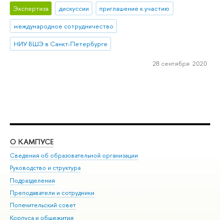
Экспертиза
дискуссии
приглашение к участию
международное сотрудничество
НИУ ВШЭ в Санкт-Петербурге
28 сентября 2020
О КАМПУСЕ
ОБ
Сведения об образовательной организации
Мер
Руководство и структура
Мер
Подразделения
Дов
Преподаватели и сотрудники
Ол
Попечительский совет
При
Корпуса и общежития
При