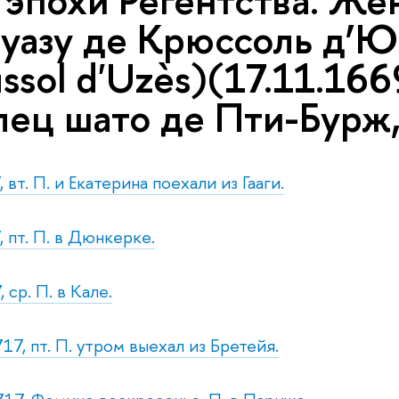
 эпохи Регентства. Же
азу де Крюссоль д’Юзе
ssol d'Uzès)(17.11.166
лец шато де Пти-Бурж,
 вт. П. и Екатерина поехали из Гааги.
, пт. П. в Дюнкерке.
 ср. П. в Кале.
17, пт. П. утром выехал из Бретейя.