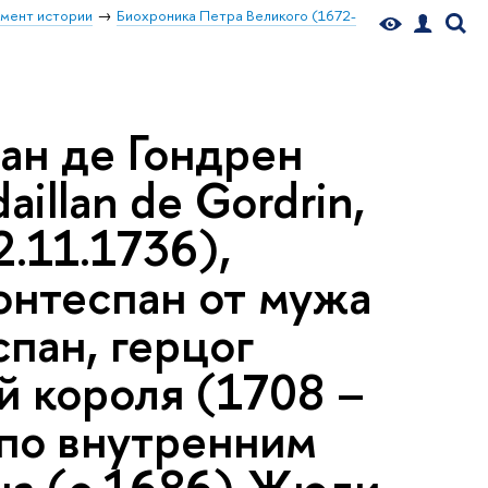
мент истории
Биохроника Петра Великого (1672-
ан де Гондрен
aillan de Gordrin,
2.11.1736),
онтеспан от мужа
пан, герцог
й короля (1708 –
 по внутренним