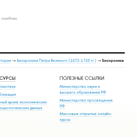
 ошибках.
стории
→
Биохроника Петра Великого (1672-1725 гг.)
→
Биохроника
ЕСУРСЫ
ПОЛЕЗНЫЕ ССЫЛКИ
блиотека
Министерство науки и
высшего образования РФ
бликации
Министерство просвещения
иный архив экономических
РФ
социологических данных
Массовые открытые онлайн-
курсы