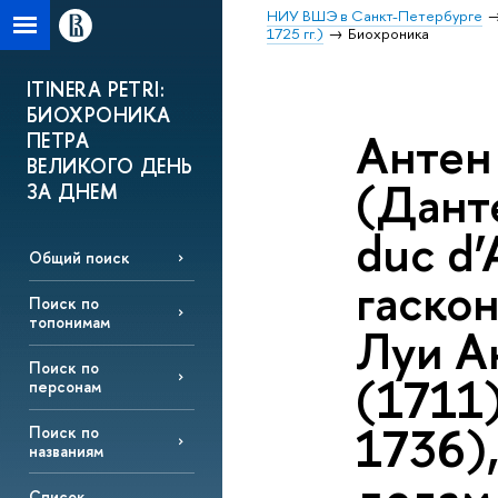
НИУ ВШЭ в Санкт-Петербурге
1725 гг.)
Биохроника
ITINERA PETRI:
БИОХРОНИКА
Антен
ПЕТРА
ВЕЛИКОГО ДЕНЬ
(Данте
ЗА ДНЕМ
duc d’
Общий поиск
гаско
Поиск по
топонимам
Луи А
Поиск по
(1711
персонам
1736)
Поиск по
названиям
Список