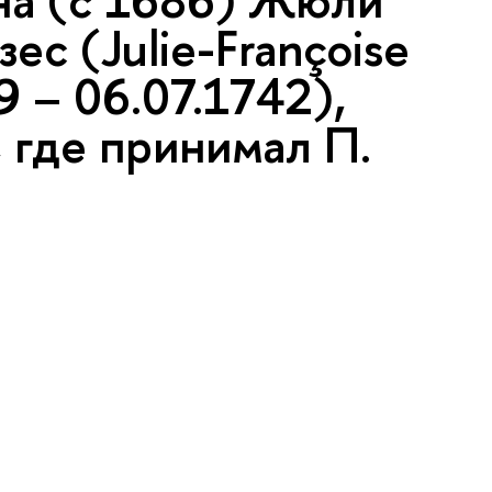
на (с 1686) Жюли
с (Julie-Françoise
9 – 06.07.1742),
 где принимал П.