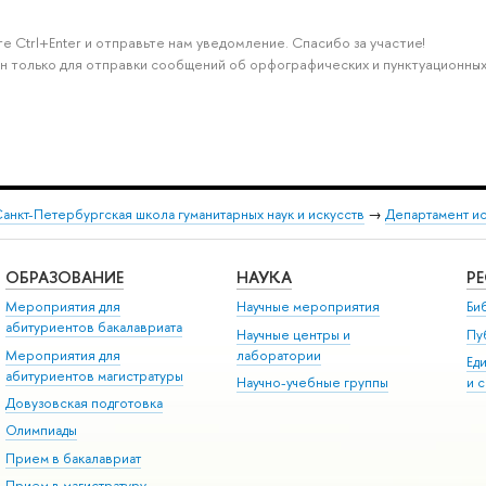
е Ctrl+Enter и отправьте нам уведомление. Спасибо за участие!
н только для отправки сообщений об орфографических и пунктуационных
анкт-Петербургская школа гуманитарных наук и искусств
→
Департамент и
ОБРАЗОВАНИЕ
НАУКА
Р
Мероприятия для
Научные мероприятия
Би
абитуриентов бакалавриата
Научные центры и
Пу
Мероприятия для
лаборатории
Ед
абитуриентов магистратуры
Научно-учебные группы
и 
Довузовская подготовка
Олимпиады
Прием в бакалавриат
Прием в магистратуру