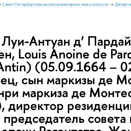
Санкт-Петербургская школа гуманитарных наук и искусств
Департа
 Луи-Антуан д’ Пардай
н, Louis Anoine de Pard
Antin) (05.09.1664 – 0
нец, сын маркизы де М
нри маркиза де Монтес
), директор резиденци
, председатель совета