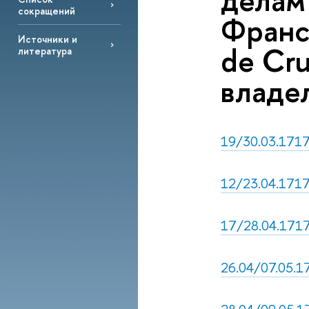
делам
сокращений
Франсу
Источники и
de Cru
литература
владе
19/30.03.1717,
12/23.04.1717
17/28.04.1717,
26.04/07.05.17